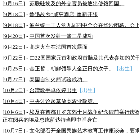
[
9月16日
] -
苏联驻埃及的外交官员被逐出使馆回国。
[
9月18日
] -
鲁迅故乡“咸亨酒店”重新开张
[
9月18日
] -
波兰统一工人党九届四中全会在华沙闭幕。会
[
9月20日
] -
中国首次发射一箭三星成功
[
9月22日
] -
高速火车在法国首次露面
[
9月22日
] -
由22国国家元首和政府首脑及其代表参加的关
[
9月25日
] -
金正哲，朝鲜领导人金正日的次子。
【出生】
[
9月27日
] -
泰国自制火箭试验成功。
[
10月2日
] -
台湾歌手卓依婷出生
【出生】
[
10月4日
] -
中央讨论起草放宽农业政策。
[
10月6日
] -
埃及在首都开罗东郊十月战争纪念碑前举行庆
正在阅兵的埃及总统萨达特当即中弹身亡。
[
10月7日
] -
文化部召开全国民族艺术教育工作座谈会，要