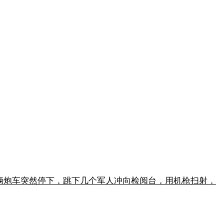
辆炮车突然停下，跳下几个军人冲向检阅台，用机枪扫射，