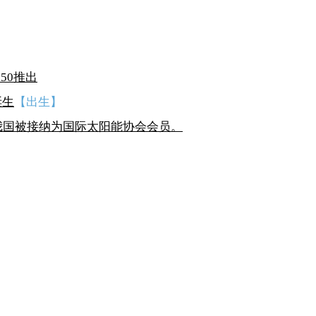
150推出
诞生
【出生】
我国被接纳为国际太阳能协会会员。