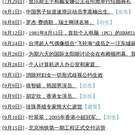
[
7月29日
] -
查尔斯王子和戴安娜公主在伦敦举行结婚典礼
[
8月1日
] -
中国男子短道速滑运动员李蒿楠出生。
【出生】
[
8月8日
] -
罗杰·费德勒，瑞士网球名将。
【出生】
[
8月12日
] -
1981年8月12日，首款个人电脑（PC）的IBM5
[
8月24日
] -
台湾超人气偶像组合“飞轮海”成员之一汪东城
[
8月28日
] -
为期六天的国际太阳能讨论会在布赖顿闭幕。
[
8月28日
] -
个人计算机进入办公室和家庭。
[
9月3日
] -
消除对妇女一切形式歧视公约生效
[
9月9日
] -
徐智硕，韩国男演员。
【出生】
[
9月9日
] -
胡定欣，香港女演员。
【出生】
[
9月9日
] -
珍珠养殖专家熊大仁逝世
【逝世】
[
9月10日
] -
叶翠翠，2005年香港小姐冠军。
【出生】
[
9月15日
] -
北京地铁第一期工程正式交付运营