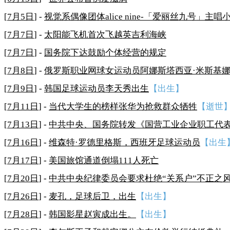
[
7月5日
] -
视觉系偶像团体alice nine-「爱丽丝九号」主
[
7月7日
] -
太阳能飞机首次飞越英吉利海峡
[
7月7日
] -
国务院下达鼓励个体经营的规定
[
7月8日
] -
俄罗斯职业网球女运动员阿娜斯塔西亚·米斯基
[
7月9日
] -
韩国足球运动员李天秀出生
【出生】
[
7月11日
] -
当代大学生的榜样张华为抢救群众牺牲
【逝世
[
7月13日
] -
中共中央、国务院转发《国营工业企业职工代
[
7月16日
] -
维森特·罗德里格斯，西班牙足球运动员
【出生
[
7月17日
] -
美国旅馆通道倒塌111人死亡
[
7月20日
] -
中共中央纪律委员会要求杜绝“关系户”不正之
[
7月26日
] -
麦孔，足球后卫，出生
【出生】
[
7月28日
] -
韩国影星赵寅成出生。
【出生】