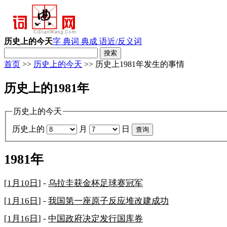
历史上的今天
字 典
词 典
成 语
近/反义词
首页
>>
历史上的今天
>> 历史上1981年发生的事情
历史上的1981年
历史上的今天
历史上的
月
日
1981年
[
1月10日
] -
乌拉圭获金杯足球赛冠军
[
1月16日
] -
我国第一座原子反应堆改建成功
[
1月16日
] -
中国政府决定发行国库券