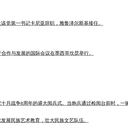
上该党第一书记卡尼亚辞职，雅鲁泽尔斯基接任。
于合作与发展的国际会议在墨西哥坎昆举行。
祝十月战争8周年的盛大阅兵式。当炮兵通过检阅台前时，一
求发展民族艺术教育，壮大民族文艺队伍。