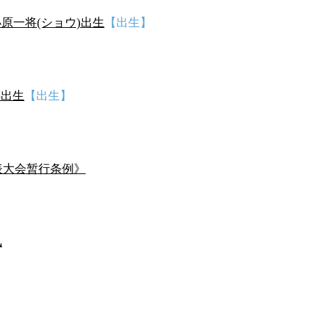
唱小原一将(ショウ)出生
【出生】
娜出生
【出生】
】
表大会暂行条例》
】
风