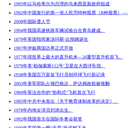
1995年以马哈蒂尔为总理的马来西亚新政府组成
1992年中国发行的第一张人民币特种股票（B种股票）
2008年国际聋人节
1994年我国高速铁路车辆试验台在青岛建成。
1879年英国指挥家汤玛斯·比彻姆诞生
1997年伊叙两国边界正式开放
1977年现世界上最大的直升机米—26重型直升机首飞。
1979年美‘柏伽索斯112号’卫星在大西洋坠毁。
1938年美国百万富翁飞行员创环球飞行新记录
2003年美军部队占领巴格达，萨达姆政权被推翻
1969年英法合作的“协和式”飞机首次飞行
1985年中共中央发出《关于教育体制改革的决定》。
1978年内地女演员刘涛出生。
1992年我国首次在国际冬奥会获奖
1906年英国第一艘“无畏”号战舰下水