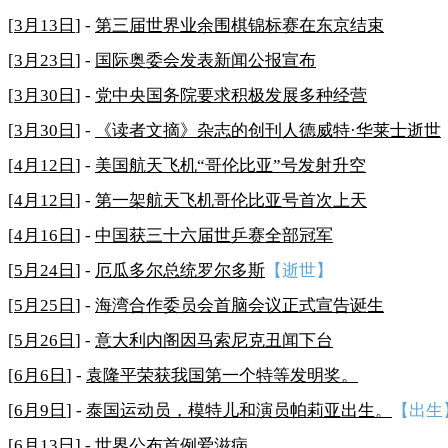
[
3月13日
] -
第三届世界业余围棋锦标赛在东京结束
[
3月23日
] -
国际奥委会发表新闻公报宣布
[
3月30日
] -
党中央国务院要求积极发展多种经营
[
3月30日
] -
《读者文摘》杂志的创刊人德威特·华莱士逝世
[
4月12日
] -
美国航天飞机“哥伦比亚”号发射升空
[
4月12日
] -
第一架航天飞机哥伦比亚号首次上天
[
4月16日
] -
中国获三十六届世乒赛全部冠军
[
5月24日
] -
厄瓜多尔总统罗尔多斯
【逝世】
[
5月25日
] -
海湾合作委员会首脑会议正式宣告诞生
[
5月26日
] -
意大利内阁因马索尼克丑闻下台
[
6月6日
] -
袁隆平荣获我国第一个特等发明奖。
[
6月9日
] -
泰国运动员，模特儿和演员帕莉亚出生。
【出生
[
6月13日
] -
世界公布首例爱滋病