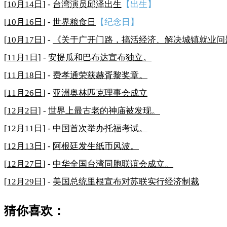
[
10月14日
] -
台湾演员邱泽出生
【出生】
[
10月16日
] -
世界粮食日
【纪念日】
[
10月17日
] -
《关于广开门路，搞活经济、解决城镇就业问
[
11月1日
] -
安提瓜和巴布达宣布独立。
[
11月18日
] -
费孝通荣获赫胥黎奖章。
[
11月26日
] -
亚洲奥林匹克理事会成立
[
12月2日
] -
世界上最古老的神庙被发现。
[
12月11日
] -
中国首次举办托福考试。
[
12月13日
] -
阿根廷发生纸币风波。
[
12月27日
] -
中华全国台湾同胞联谊会成立。
[
12月29日
] -
美国总统里根宣布对苏联实行经济制裁
猜你喜欢：