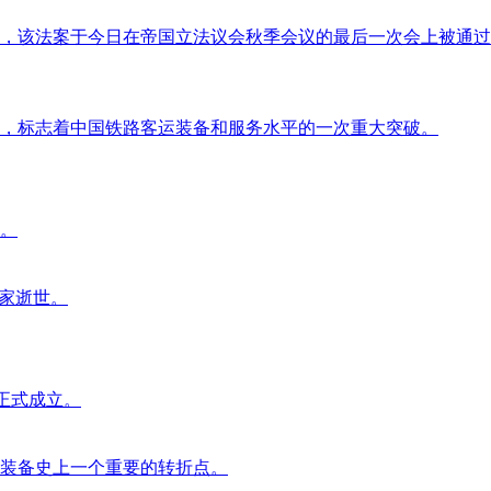
决议，该法案于今日在帝国立法议会秋季会议的最后一次会上被通
营，标志着中国铁路客运装备和服务水平的一次重大突破。
市。
文学家逝世。
）正式成立。
事装备史上一个重要的转折点。