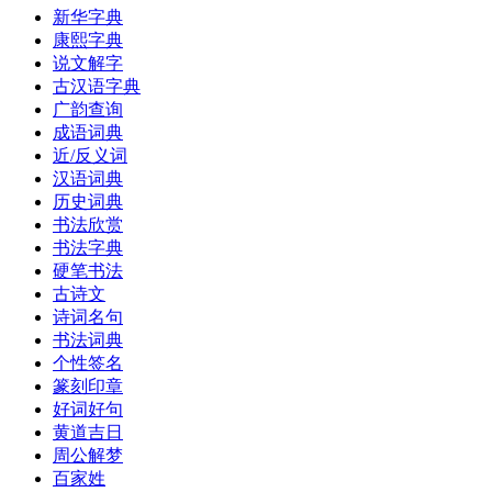
新华字典
康熙字典
说文解字
古汉语字典
广韵查询
成语词典
近/反义词
汉语词典
历史词典
书法欣赏
书法字典
硬笔书法
古诗文
诗词名句
书法词典
个性签名
篆刻印章
好词好句
黄道吉日
周公解梦
百家姓