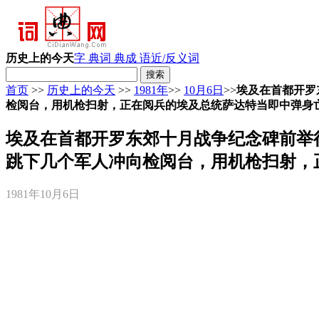
历史上的今天
字 典
词 典
成 语
近/反义词
首页
>>
历史上的今天
>>
1981年
>>
10月6日
>>
埃及在首都开罗
检阅台，用机枪扫射，正在阅兵的埃及总统萨达特当即中弹身
埃及在首都开罗东郊十月战争纪念碑前举
跳下几个军人冲向检阅台，用机枪扫射，
1981年10月6日