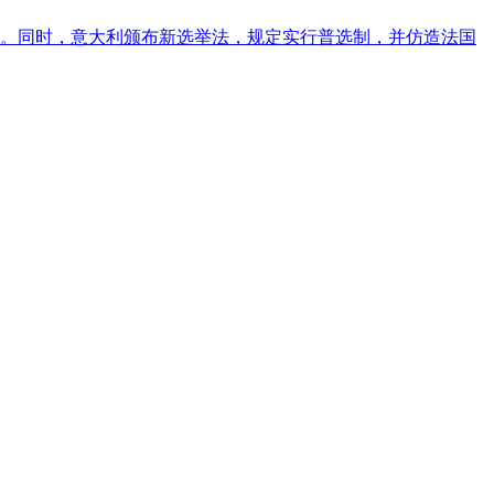
过。同时，意大利颁布新选举法，规定实行普选制，并仿造法国