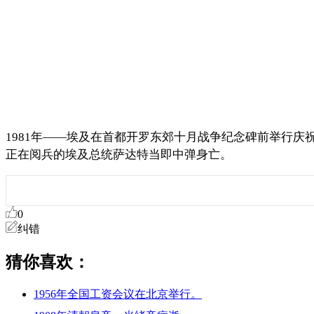
1981年——埃及在首都开罗东郊十月战争纪念碑前举行
正在阅兵的埃及总统萨达特当即中弹身亡。
0
纠错
猜你喜欢：
1956年全国工资会议在北京举行。