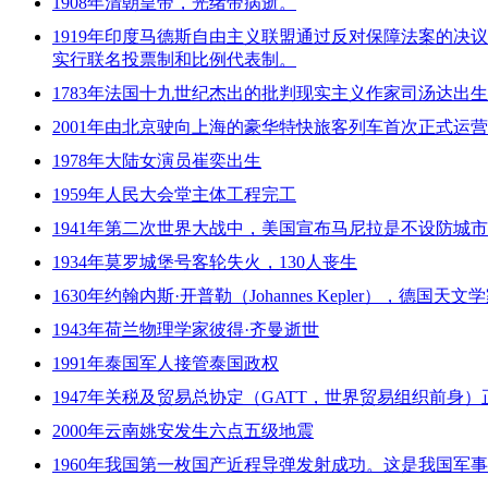
1908年清朝皇帝，光绪帝病逝。
1919年印度马德斯自由主义联盟通过反对保障法案的
实行联名投票制和比例代表制。
1783年法国十九世纪杰出的批判现实主义作家司汤达出生
2001年由北京驶向上海的豪华特快旅客列车首次正式运
1978年大陆女演员崔奕出生
1959年人民大会堂主体工程完工
1941年第二次世界大战中，美国宣布马尼拉是不设防城
1934年莫罗城堡号客轮失火，130人丧生
1630年约翰内斯·开普勒（Johannes Kepler），德国天
1943年荷兰物理学家彼得·齐曼逝世
1991年泰国军人接管泰国政权
1947年关税及贸易总协定（GATT，世界贸易组织前身
2000年云南姚安发生六点五级地震
1960年我国第一枚国产近程导弹发射成功。这是我国军