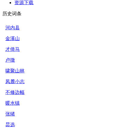
资源下载
历史词条
河内县
金溪山
才倚马
卢徵
啸聚山林
凤麓小志
不修边幅
暖水镇
张绪
昙选