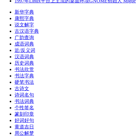
1997年Linux平台上主流的桌面环境GNOME创始人 Miguel
新华字典
康熙字典
说文解字
古汉语字典
广韵查询
成语词典
近/反义词
汉语词典
历史词典
书法欣赏
书法字典
硬笔书法
古诗文
诗词名句
书法词典
个性签名
篆刻印章
好词好句
黄道吉日
周公解梦