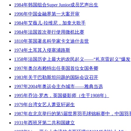
1984年韩国组合Super Junior成员艺声出生
1996年中国金融界第一大案开审
1984年艾薇儿·拉维尼，加拿大歌手
1984年法国首次举行使用微机比赛
1810年英国著名科学家卡文迪什去世
1974年土耳其入侵塞浦路斯
1358年法国历史上最大的农民起义——“札克雷起义”爆发
1997年奥尔布赖特出任美国首位女国务卿
1983年关于巴勒斯坦问题的国际会议召开
1997年2004年奥运会主办城市——雅典当选
1995年乔治·罗杰，英国摄影师（生于1908年）
1979年台湾女艺人萧亚轩诞生
1987年在北京举行的第5届世界羽毛球锦标赛中，中国
1931年西班牙第二共和国建立