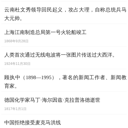
云南杜文秀领导回民起义，攻占大理，自称总统兵马
大元帅。
1856年9月16日
上海江南制造总局第一号火轮船竣工
1868年9月28日
人类首次通过无线电波将一张图片传送过大西洋。
1924年11月30日
顾执中（1898—1995），著名的新闻工作者、新闻教
育家。
1898年7月14日
德国化学家马丁·海尔因兹·克拉普洛德逝世
1817年1月1日
中国拒绝接受麦克马洪线