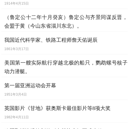
1914年4月15日
（鲁定公十二年十月癸亥）鲁定公与齐景同谋反晋，
会盟于黄（今山东省淄川东北）。
公元前498年9月19日
我国近代科学家、铁路工程师詹天佑诞辰
1861年3月17日
美国第一艘实际航行穿越北极的船只，鹦鹉螺号核子
动力潜艇。
1958年8月3日
第一届亚洲运动会开幕
1951年3月4日
英国影片《甘地》获奥斯卡最佳影片等8项大奖
1982年4月11日