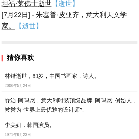
坦福·莱佛士逝世
【逝世】
[
7月22日
] -
朱塞普·皮亚齐，意大利天文学
家。
【逝世】
猜你喜欢
林锴逝世，83岁，中国书画家，诗人。
2006年5月24日
乔治·阿玛尼，意大利时装顶级品牌“阿玛尼”创始人，
被誉为“世界上最优雅的设计师”。
1934年7月11日
李美妍，韩国演员。
1971年9月23日