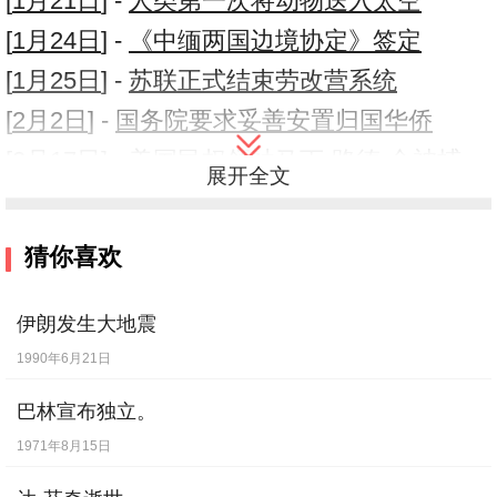
[
1月21日
] -
人类第一次将动物送入太空
[
1月24日
] -
《中缅两国边境协定》签定
[
1月25日
] -
苏联正式结束劳改营系统
[
2月2日
] -
国务院要求妥善安置归国华侨
[
2月17日
] -
美国民权领袖马丁·路德·金被捕
展开全文
[
2月20日
] -
石油大军会战大庆
[
2月24日
] -
青铜峡水利枢钮工程拦河坝合龙
猜你喜欢
截流成功
[
3月8日
] -
我国第一所“电视广播大学”正式开
伊朗发生大地震
学
1990年6月21日
[
3月12日
] -
北京科学教育电影制片厂成立
巴林宣布独立。
[
3月30日
] -
山西61位食物中毒民工获救
1971年8月15日
[
4月1日
] -
美国发射第一颗气象卫星TIROS-