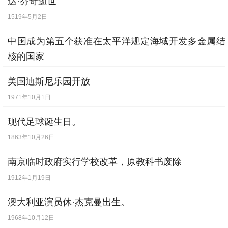
达·芬奇逝世
1
1519年5月2日
[
4月22日
] -
中宣部部长陆定一发表《在列宁
中国成为第五个获准在太平洋规定海域开发多金属结
的革命旗帜下团结起来》
核的国家
[
5月1日
] -
苏联击落美国U-2型高空侦察机
1991年3月5日
美国迪斯尼乐园开放
[
5月15日
] -
中央指示：在农村开展“三反”运
1971年10月1日
动
[
5月22日
] -
智利发生大地震：里氏8.9级
现代足球诞生日。
[
5月25日
] -
我国登山队从北坡征服珠穆朗玛
1863年10月26日
峰
南京临时政府实行学校改革，原教科书废除
[
5月26日
] -
U-2型间谍飞机使四国最高级会
1912年1月19日
谈难产
澳大利亚演员休·杰克曼出生。
[
5月28日
] -
中共中央发出《关于调运粮食的
1968年10月12日