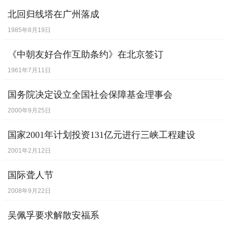
紧急指示》
北回归线塔在广州落成
[
5月30日
] -
中央批转《关于1960年工业生
1985年8月19日
产、交通运输、基本建设计划第二本账的安
《中朝友好合作互助条约》在北京签订
排的报告》
1961年7月11日
[
5月31日
] -
中蒙签订友好互助条约
[
6月27日
] -
刘国钧，中国图书馆学家。
【逝
国务院决定设立全国社会保障基金理事会
世】
2000年9月25日
[
7月7日
] -
中国大陆演员和导演英达出生
国家2001年计划投资131亿元进行三峡工程建设
【出生】
2001年2月12日
[
7月9日
] -
香港魔术师程广生出生。
【出
国际聋人节
生】
2008年9月22日
[
7月11日
] -
非洲四国宣布独立
吴佩孚要求解散安福系
[
7月15日
] -
肯尼迪提出新边疆政策