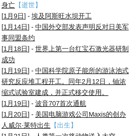
身亡
【逝世】
[
1月9日
] -
埃及阿斯旺水坝开工
[
1月14日
] -
中国外交部发表声明反对日美军
事同盟条约
[
1月18日
] -
世界上第一台红宝石激光器研制
成功
[
1月19日
] -
中国科学院原子能所的游泳池式
研究反应堆工程开工。同年2月12日，铀浓
缩式试验室建成，并正式移交使用。
[
1月19日
] -
波音707首次通航
[
1月20日
] -
美国电脑游戏公司Maxis的创办
人威尔·莱特出生
【出生】