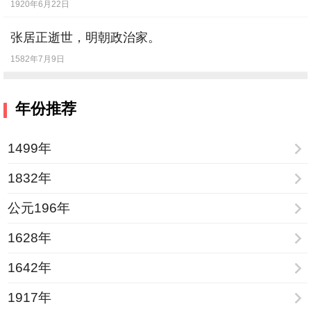
1920年6月22日
[
7月16日
] -
苏联撤走全部专家
张居正逝世，明朝政治家。
[
7月16日
] -
马书良，大陆男演员。
【出生】
1582年7月9日
[
7月21日
] -
英国人创造单身横渡大西洋新纪
录。
年份推荐
[
7月28日
] -
英国女作家、世界名著《牛虻》
作者伏尼契逝世。
【逝世】
1499年
[
8月1日
] -
达荷美共和国成立。
【纪念日】
1832年
[
8月14日
] -
著名歌唱家莎拉 布莱曼
【出生】
公元196年
[
8月23日
] -
音乐大师汉默斯坦逝世。
【逝
1628年
世】
[
8月24日
] -
南极洲沃斯托克测得全球最低温-
1642年
-零下88℃
1917年