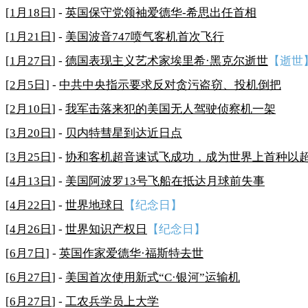
[
1月18日
] -
英国保守党领袖爱德华-希思出任首相
[
1月21日
] -
美国波音747喷气客机首次飞行
[
1月27日
] -
德国表现主义艺术家埃里希·黑克尔逝世
【逝世
[
2月5日
] -
中共中央指示要求反对贪污盗窃、投机倒把
[
2月10日
] -
我军击落来犯的美国无人驾驶侦察机一架
[
3月20日
] -
贝内特彗星到达近日点
[
3月25日
] -
协和客机超音速试飞成功，成为世界上首种以
[
4月13日
] -
美国阿波罗13号飞船在抵达月球前失事
[
4月22日
] -
世界地球日
【纪念日】
[
4月26日
] -
世界知识产权日
【纪念日】
[
6月7日
] -
英国作家爱德华·福斯特去世
[
6月27日
] -
美国首次使用新式“C·银河”运输机
[
6月27日
] -
工农兵学员上大学