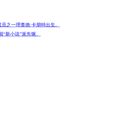
成员之一理查德·卡朋特出生。
9），法国“新小说”派先驱。