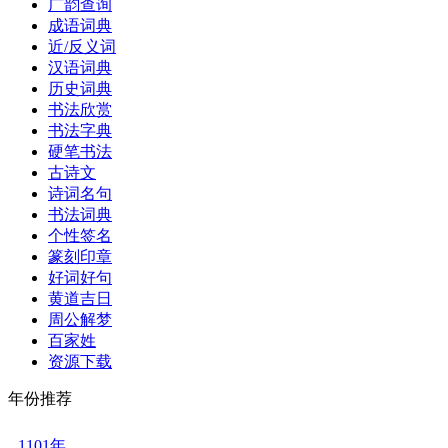
广韵查询
成语词典
近/反义词
汉语词典
历史词典
书法欣赏
书法字典
硬笔书法
古诗文
诗词名句
书法词典
个性签名
篆刻印章
好词好句
黄道吉日
周公解梦
百家姓
资源下载
年份推荐
1101年