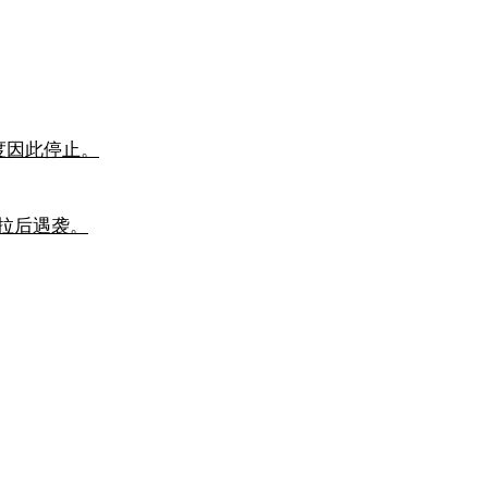
度因此停止。
拉后遇袭。