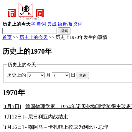
历史上的今天
字 典
词 典
成 语
近/反义词
首页
>>
历史上的今天
>> 历史上1970年发生的事情
历史上的1970年
历史上的今天
历史上的
月
日
1970年
[
1月5日
] -
德国物理学家，1954年诺贝尔物理学奖得主玻恩
[
1月12日
] -
尼日利亚内战结束
[
1月16日
] -
穆阿马－卡扎菲上校成为利比亚总理