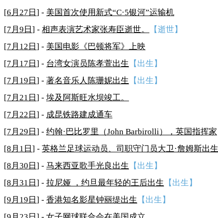
[
6月27日
] -
美国首次使用新式“C·5银河”运输机
[
7月9日
] -
相声表演艺术家张寿臣逝世。
【逝世】
[
7月12日
] -
美国电影《巴顿将军》上映
[
7月17日
] -
台湾女演员陈孝萱出生
【出生】
[
7月19日
] -
著名音乐人陈珊妮出生
【出生】
[
7月21日
] -
埃及阿斯旺水坝竣工。
[
7月22日
] -
成昆铁路建成通车
[
7月29日
] -
约翰·巴比罗里（John Barbirolli），英国指挥家
[
8月1日
] -
英格兰足球运动员、司职守门员大卫·詹姆斯出
[
8月30日
] -
马来西亚歌手光良出生
【出生】
[
8月31日
] -
拉尼娅 ，约旦最年轻的王后出生
【出生】
[
9月19日
] -
香港知名影星钟丽缇出生
【出生】
[
9月23日
] -
女子网球联合会在美国成立。