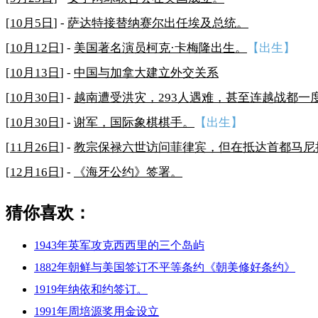
[
10月5日
] -
萨达特接替纳赛尔出任埃及总统。
[
10月12日
] -
美国著名演员柯克·卡梅隆出生。
【出生】
[
10月13日
] -
中国与加拿大建立外交关系
[
10月30日
] -
越南遭受洪灾，293人遇难，甚至连越战都一
[
10月30日
] -
谢军，国际象棋棋手。
【出生】
[
11月26日
] -
教宗保禄六世访问菲律宾，但在抵达首都马尼
[
12月16日
] -
《海牙公约》签署。
猜你喜欢：
1943年英军攻克西西里的三个岛屿
1882年朝鲜与美国签订不平等条约《朝美修好条约》
1919年纳依和约签订。
1991年周培源奖用金设立