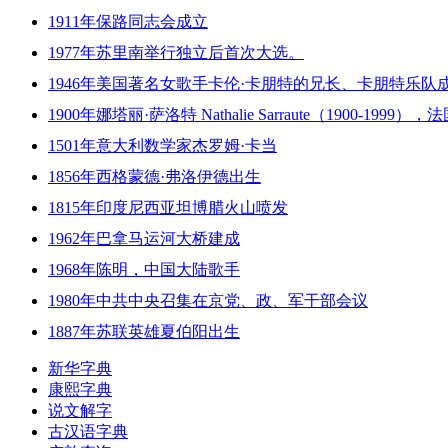
1911年保路同志会成立
1977年苏里南举行独立后首次大选。
1946年美国著名女歌手卡伦·卡朋特的兄长、卡朋特乐队
1900年娜塔丽·萨洛特 Nathalie Sarraute（1900-199
1501年意大利数学家杰罗姆·卡当
1856年西格蒙德·弗洛伊德出生
1815年印度尼西亚坦博腊火山喷发
1962年巴拿马运河大桥建成
1968年陈明，中国大陆歌手
1980年中共中央召集在京党、政、军干部会议
1887年苏联英雄夏伯阳出生
新华字典
康熙字典
说文解字
古汉语字典