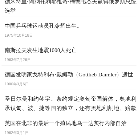
德米特里·阿纳托利耶维奇·梅德韦杰夫赢得俄罗斯总统
1992年1月15日
选举
2008年3月3日
中国乒乓球运动员孔令辉出生。
1975年10月18日
南斯拉夫发生地震1000人死亡
1963年7月26日
德国发明家戈特利布·戴姆勒（Gottlieb Daimler）逝世
1900年3月6日
圣日尔曼和约签字。条约规定奥匈帝国解体，奥地利
承认匈、波、捷等国的独立，还有奥地利割地、赔款
等内容。
英国在北非的最后一个殖民地乌干达实行内部自治
1919年9月10日
1962年3月1日