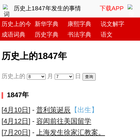
历史上1847年发生的事情
下载APP
历史上的今天
新华字典
康熙字典
说文解字
成语词典
历史字典
书法字典
语文
历史上的1847年
历史上的
月
日
1847年
[
4月10日
] -
普利策诞辰
【出生】
[
4月12日
] -
容闳前往美国留学
[
7月20日
] -
上海发生徐家汇教案。