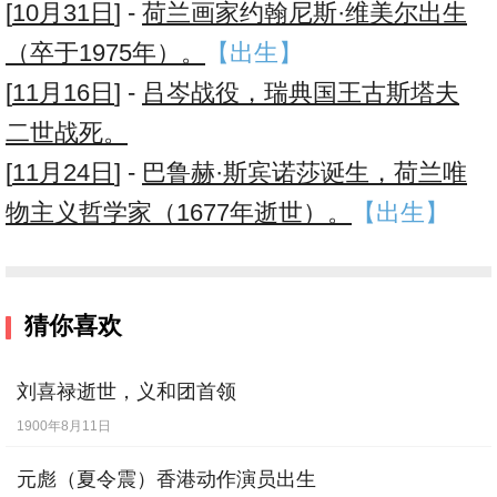
[
10月31日
] -
荷兰画家约翰尼斯·维美尔出生
（卒于1975年）。
【出生】
[
11月16日
] -
吕岑战役，瑞典国王古斯塔夫
二世战死。
[
11月24日
] -
巴鲁赫·斯宾诺莎诞生，荷兰唯
物主义哲学家（1677年逝世）。
【出生】
猜你喜欢
刘喜禄逝世，义和团首领
1900年8月11日
元彪（夏令震）香港动作演员出生