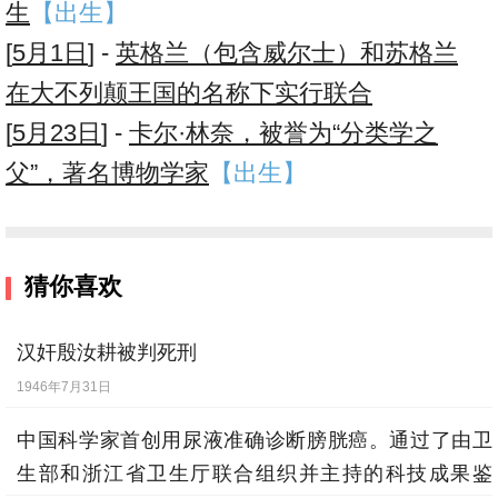
生
【出生】
[
5月1日
] -
英格兰（包含威尔士）和苏格兰
在大不列颠王国的名称下实行联合
[
5月23日
] -
卡尔·林奈，被誉为“分类学之
父”，著名博物学家
【出生】
猜你喜欢
汉奸殷汝耕被判死刑
1946年7月31日
中国科学家首创用尿液准确诊断膀胱癌。通过了由卫
生部和浙江省卫生厅联合组织并主持的科技成果鉴