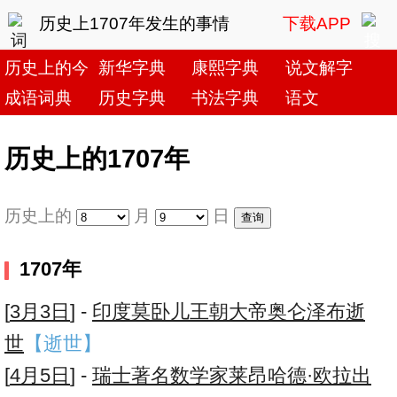
历史上1707年发生的事情
下载APP
历史上的今天
新华字典
康熙字典
说文解字
成语词典
历史字典
书法字典
语文
历史上的1707年
历史上的
月
日
1707年
[
3月3日
] -
印度莫卧儿王朝大帝奥仑泽布逝
世
【逝世】
[
4月5日
] -
瑞士著名数学家莱昂哈德·欧拉出