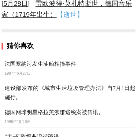
[
5月28日
] -
雷欧波得·莫札特逝世，德国音乐
家（1719年出生）
【逝世】
猜你喜欢
法国塞纳河发生油船相撞事件
1987年6月27日
建设部发布的《城市生活垃圾管理办法》自7月1日起
施行。
2007年7月1日
德国网球明星格拉芙涉嫌逃税案被传讯。
1995年10月6日
“天书”敦煌曲谱被破译。