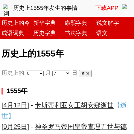
历史上1555年发生的事情
下载APP
历史上的今天
新华字典
康熙字典
说文解字
成语词典
历史字典
书法字典
语文
历史上的1555年
历史上的
月
日
1555年
[
4月12日
] -
卡斯蒂利亚女王胡安娜逝世
【逝
世】
[
9月25日
] -
神圣罗马帝国皇帝查理五世与德