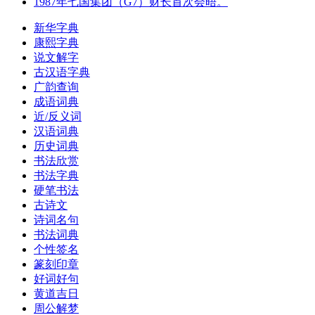
1987年七国集团（G7）财长首次会晤。
新华字典
康熙字典
说文解字
古汉语字典
广韵查询
成语词典
近/反义词
汉语词典
历史词典
书法欣赏
书法字典
硬笔书法
古诗文
诗词名句
书法词典
个性签名
篆刻印章
好词好句
黄道吉日
周公解梦