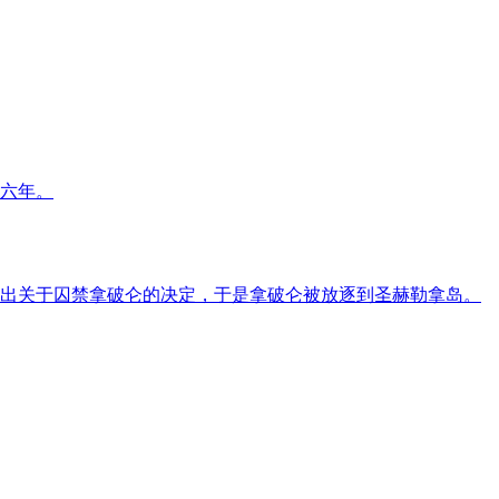
期六年。
人作出关于囚禁拿破仑的决定，于是拿破仑被放逐到圣赫勒拿岛。