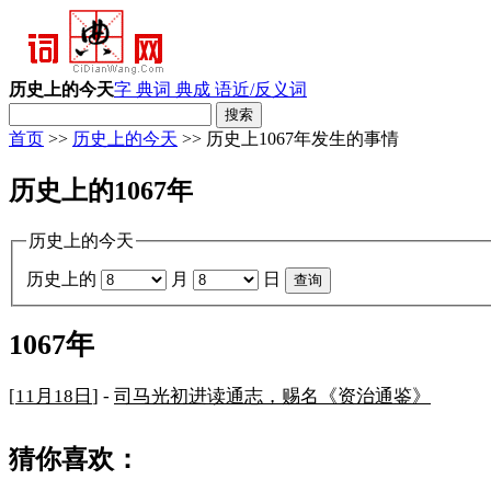
历史上的今天
字 典
词 典
成 语
近/反义词
首页
>>
历史上的今天
>> 历史上1067年发生的事情
历史上的1067年
历史上的今天
历史上的
月
日
1067年
[
11月18日
] -
司马光初进读通志，赐名《资治通鉴》
猜你喜欢：