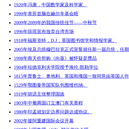
1920年冯康，中国数学家及科学家。
1990年美苏首脑在赫尔辛基会晤
2009年2009年的我国传统佳节——中秋节
1996年琼瑶宣布放弃台湾市场
1918年福斯克特，D.J，英国图书馆学和情报学家。
2005年埃及总统穆巴拉克正式宣誓就任新一届总统，任
1998年商天价所购《向葵》被怀疑是赝品
1904年拉德克利夫学院授予海伦·凯勒学位
1815年普鲁士、奥地利、英国和俄国一致同意由英国
1529年鄂图曼帝国军队包围维也纳。
1919年胡适主张整理国故
1903年中葡两国订立澳门有关章程
1980年印孟就划定边界问题达成协议。
2002年援阿重建国际会议开幕