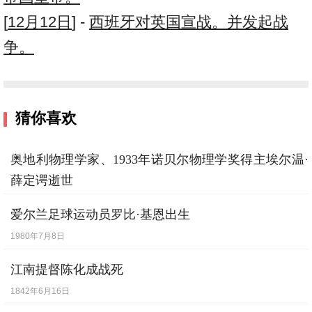
[
12月12日
] -
西班牙对英国宣战。并发起战
争。
猜你喜欢
奥地利物理学家、1933年诺贝尔物理学奖得主埃尔温·
薛定谔逝世
1961年1月4日
爱尔兰足球运动员罗比·基恩出生
1980年7月8日
江南提督陈化成战死
1842年6月16日