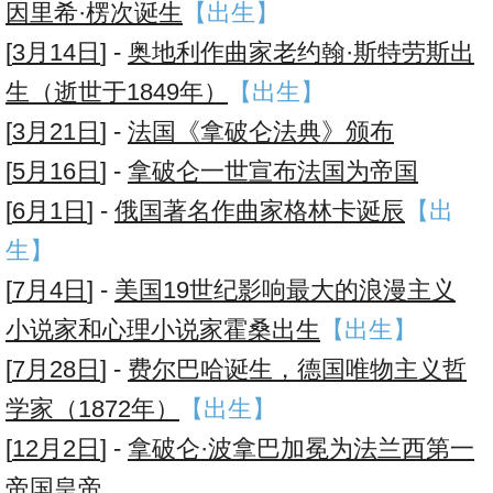
因里希·楞次诞生
【出生】
[
3月14日
] -
奥地利作曲家老约翰·斯特劳斯出
生（逝世于1849年）
【出生】
[
3月21日
] -
法国《拿破仑法典》颁布
[
5月16日
] -
拿破仑一世宣布法国为帝国
[
6月1日
] -
俄国著名作曲家格林卡诞辰
【出
生】
[
7月4日
] -
美国19世纪影响最大的浪漫主义
小说家和心理小说家霍桑出生
【出生】
[
7月28日
] -
费尔巴哈诞生，德国唯物主义哲
学家（1872年）
【出生】
[
12月2日
] -
拿破仑·波拿巴加冕为法兰西第一
帝国皇帝。