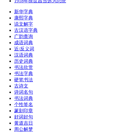
1918年徐世昌当选为总统
新华字典
康熙字典
说文解字
古汉语字典
广韵查询
成语词典
近/反义词
汉语词典
历史词典
书法欣赏
书法字典
硬笔书法
古诗文
诗词名句
书法词典
个性签名
篆刻印章
好词好句
黄道吉日
周公解梦