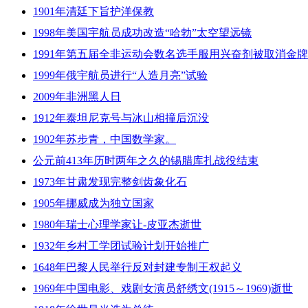
1901年清廷下旨护洋保教
1998年美国宇航员成功改造“哈勃”太空望远镜
1991年第五届全非运动会数名选手服用兴奋剂被取消金
1999年俄宇航员进行“人造月亮”试验
2009年非洲黑人日
1912年泰坦尼克号与冰山相撞后沉没
1902年苏步青，中国数学家。
公元前413年历时两年之久的锡腊库扎战役结束
1973年甘肃发现完整剑齿象化石
1905年挪威成为独立国家
1980年瑞士心理学家让-皮亚杰逝世
1932年乡村工学团试验计划开始推广
1648年巴黎人民举行反对封建专制王权起义
1969年中国电影、戏剧女演员舒绣文(1915～1969)逝世