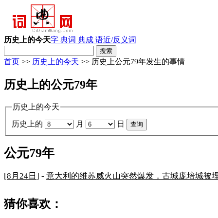
历史上的今天
字 典
词 典
成 语
近/反义词
首页
>>
历史上的今天
>> 历史上公元79年发生的事情
历史上的公元79年
历史上的今天
历史上的
月
日
公元79年
[
8月24日
] -
意大利的维苏威火山突然爆发，古城庞培城被
猜你喜欢：