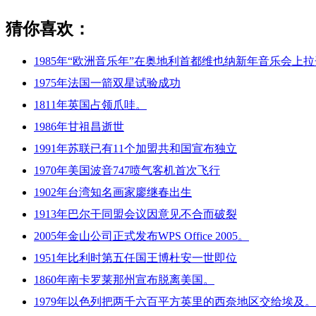
猜你喜欢：
1985年“欧洲音乐年”在奥地利首都维也纳新年音乐会上
1975年法国一箭双星试验成功
1811年英国占领爪哇。
1986年甘祖昌逝世
1991年苏联已有11个加盟共和国宣布独立
1970年美国波音747喷气客机首次飞行
1902年台湾知名画家廖继春出生
1913年巴尔干同盟会议因意见不合而破裂
2005年金山公司正式发布WPS Office 2005。
1951年比利时第五任国王博杜安一世即位
1860年南卡罗莱那州宣布脱离美国。
1979年以色列把两千六百平方英里的西奈地区交给埃及