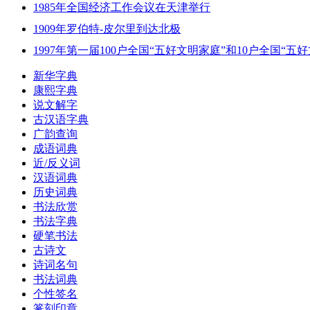
1985年全国经济工作会议在天津举行
1909年罗伯特-皮尔里到达北极
1997年第一届100户全国“五好文明家庭”和10户全
新华字典
康熙字典
说文解字
古汉语字典
广韵查询
成语词典
近/反义词
汉语词典
历史词典
书法欣赏
书法字典
硬笔书法
古诗文
诗词名句
书法词典
个性签名
篆刻印章