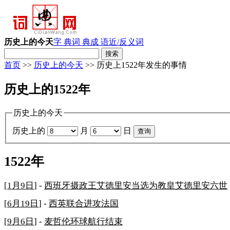
历史上的今天
字 典
词 典
成 语
近/反义词
首页
>>
历史上的今天
>> 历史上1522年发生的事情
历史上的1522年
历史上的今天
历史上的
月
日
1522年
[
1月9日
] -
西班牙摄政王艾德里安当选为教皇艾德里安六世
[
6月19日
] -
西英联合进攻法国
[
9月6日
] -
麦哲伦环球航行结束