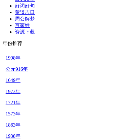
好词好句
黄道吉日
周公解梦
百家姓
资源下载
年份推荐
1998年
公元916年
1649年
1973年
1721年
1573年
1863年
1938年