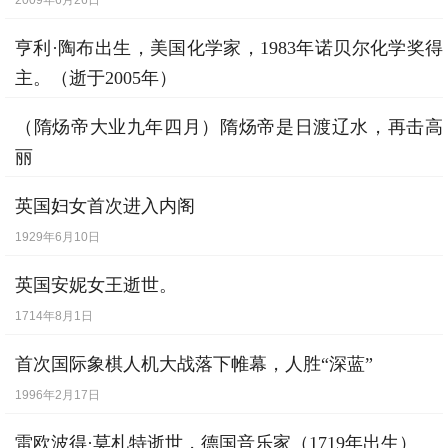
2009年6月26日
亨利·陶布出生，美国化学家，1983年诺贝尔化学奖得
主。（逝于2005年）
1915年11月30日
（隋炀帝大业九年四月）隋炀帝是日渡辽水，再击高
丽
公元613年5月21日
英国妇女首次进入内阁
1929年6月10日
英国安妮女王逝世。
1714年8月1日
首次国际象棋人机大战落下帷幕，人胜“深蓝”
1996年2月17日
雷欧波得·莫札特逝世，德国音乐家（1719年出生）