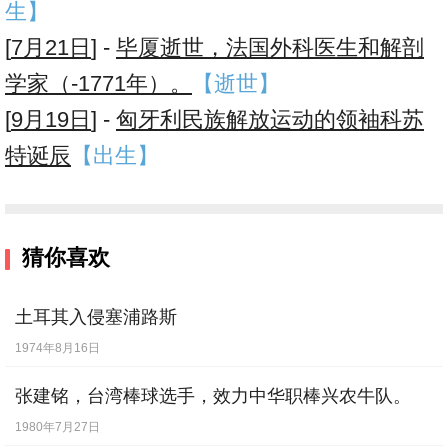
生】
[
7月21日
] -
毕厦逝世，法国外科医生和解剖
学家（-1771年）。
【逝世】
[
9月19日
] -
匈牙利民族解放运动的领袖科苏
特诞辰
【出生】
猜你喜欢
土耳其入侵塞浦路斯
1974年8月16日
张建铭，台湾棒球选手，效力中华职棒兴农牛队。
1980年7月27日