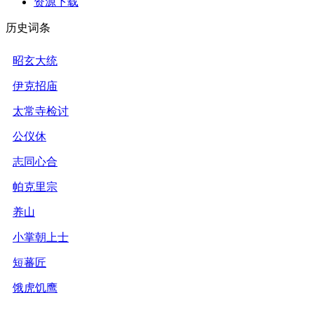
资源下载
历史词条
昭玄大统
伊克招庙
太常寺检讨
公仪休
志同心合
帕克里宗
养山
小掌朝上士
短蕃匠
饿虎饥鹰