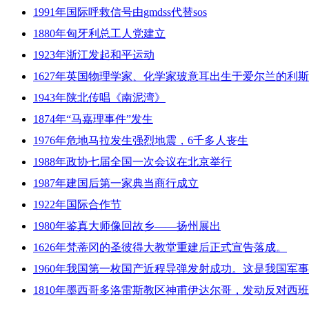
1991年国际呼救信号由gmdss代替sos
1880年匈牙利总工人党建立
1923年浙江发起和平运动
1627年英国物理学家、化学家玻意耳出生于爱尔兰的利
1943年陕北传唱《南泥湾》
1874年“马嘉理事件”发生
1976年危地马拉发生强烈地震，6千多人丧生
1988年政协七届全国一次会议在北京举行
1987年建国后第一家典当商行成立
1922年国际合作节
1980年鉴真大师像回故乡——扬州展出
1626年梵蒂冈的圣彼得大教堂重建后正式宣告落成。
1960年我国第一枚国产近程导弹发射成功。这是我国军
1810年墨西哥多洛雷斯教区神甫伊达尔哥，发动反对西