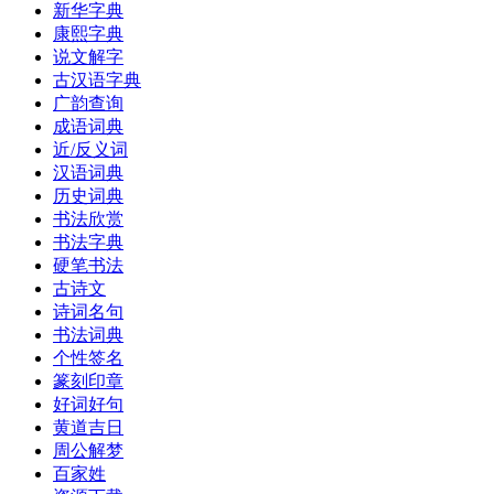
新华字典
康熙字典
说文解字
古汉语字典
广韵查询
成语词典
近/反义词
汉语词典
历史词典
书法欣赏
书法字典
硬笔书法
古诗文
诗词名句
书法词典
个性签名
篆刻印章
好词好句
黄道吉日
周公解梦
百家姓