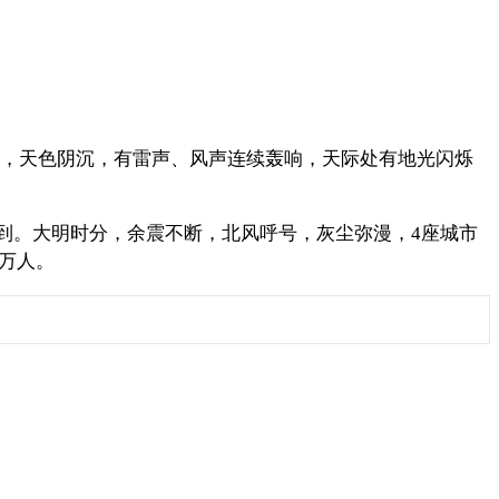
摇动，天色阴沉，有雷声、风声连续轰响，天际处有地光闪烁
得到。大明时分，余震不断，北风呼号，灰尘弥漫，4座城市
万人。