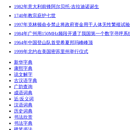
1982年意大利前锋阿尔贝托·吉拉迪诺诞生
1740年教宗庇护七世
1997年克林顿命令禁止将政府资金用于人体无性繁殖试验
1984年广州用150MHz频段开通了我国第一个数字寻呼系
1964年中国登山队首登希夏邦玛峰峰顶
1999年北约在美国密苏里州举行仪式
新华字典
康熙字典
说文解字
古汉语字典
广韵查询
成语词典
近/反义词
汉语词典
历史词典
书法欣赏
书法字典
硬笔书法