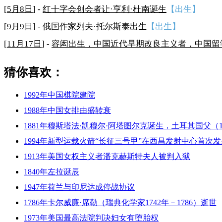
[
5月8日
] -
红十字会创会者让·亨利·杜南诞生
【出生】
[
9月9日
] -
俄国作家列夫·托尔斯泰出生
【出生】
[
11月17日
] -
容闳出生，中国近代早期改良主义者，中国留
猜你喜欢：
1992年中国棋院建院
1988年中国女排由盛转衰
1881年穆斯塔法·凯穆尔·阿塔图尔克诞生，土耳其国父（1
1994年新型运载火箭“长征三号甲”在西昌发射中心首次
1913年美国女权主义者潘克赫斯特夫人被判入狱
1840年左拉诞辰
1947年荷兰与印尼达成停战协议
1786年卡尔威廉·席勒（瑞典化学家1742年－1786）逝世
1973年美国最高法院判决妇女有堕胎权