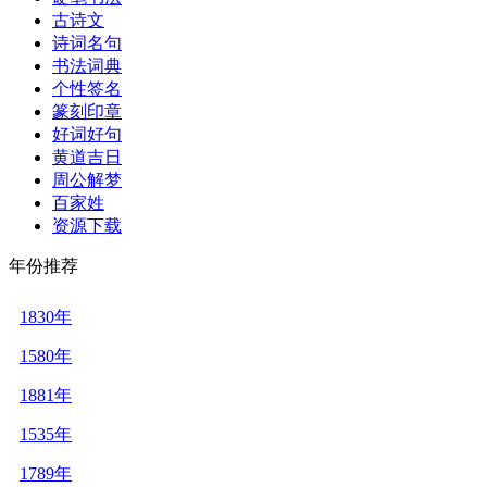
古诗文
诗词名句
书法词典
个性签名
篆刻印章
好词好句
黄道吉日
周公解梦
百家姓
资源下载
年份推荐
1830年
1580年
1881年
1535年
1789年