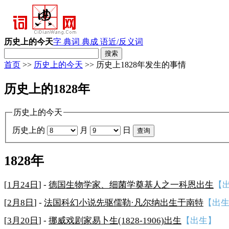
历史上的今天
字 典
词 典
成 语
近/反义词
首页
>>
历史上的今天
>> 历史上1828年发生的事情
历史上的1828年
历史上的今天
历史上的
月
日
1828年
[
1月24日
] -
德国生物学家、细菌学奠基人之一科恩出生
【
[
2月8日
] -
法国科幻小说先驱儒勒·凡尔纳出生于南特
【出
[
3月20日
] -
挪威戏剧家易卜生(1828-1906)出生
【出生】