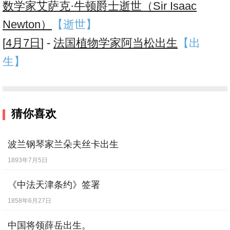
数学家艾萨克·牛顿爵士逝世（Sir Isaac
Newton）
【逝世】
[
4月7日
] -
法国植物学家阿当松出生
【出
生】
猜你喜欢
波兰钢琴家兰朵夫丝卡出生
1893年7月5日
《中法天津条约》签署
1858年6月27日
中国将领薛岳出生。