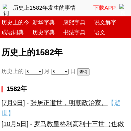
历史上1582年发生的事情
下载APP
历史上的今天
新华字典
康熙字典
说文解字
成语词典
历史字典
书法字典
语文
历史上的1582年
历史上的
月
日
1582年
[
7月9日
] -
张居正逝世，明朝政治家。
【逝
世】
[
10月5日
] -
罗马教皇格利高利十三世（也做