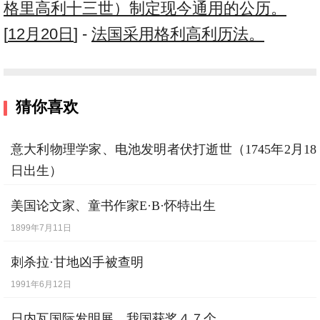
格里高利十三世）制定现今通用的公历。
[
12月20日
] -
法国采用格利高利历法。
猜你喜欢
意大利物理学家、电池发明者伏打逝世（1745年2月18
日出生）
1827年3月5日
美国论文家、童书作家E·B·怀特出生
1899年7月11日
刺杀拉·甘地凶手被查明
1991年6月12日
日内瓦国际发明展 我国获奖４７个