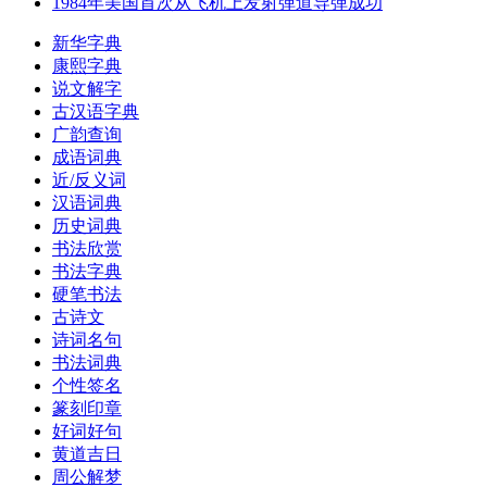
1984年美国首次从飞机上发射弹道导弹成功
新华字典
康熙字典
说文解字
古汉语字典
广韵查询
成语词典
近/反义词
汉语词典
历史词典
书法欣赏
书法字典
硬笔书法
古诗文
诗词名句
书法词典
个性签名
篆刻印章
好词好句
黄道吉日
周公解梦