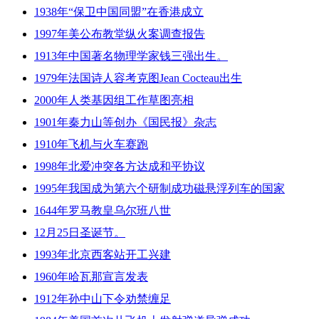
1938年“保卫中国同盟”在香港成立
1997年美公布教堂纵火案调查报告
1913年中国著名物理学家钱三强出生。
1979年法国诗人容考克图Jean Cocteau出生
2000年人类基因组工作草图亮相
1901年秦力山等创办《国民报》杂志
1910年飞机与火车赛跑
1998年北爱冲突各方达成和平协议
1995年我国成为第六个研制成功磁悬浮列车的国家
1644年罗马教皇乌尔班八世
12月25日圣诞节。
1993年北京西客站开工兴建
1960年哈瓦那宣言发表
1912年孙中山下令劝禁缠足