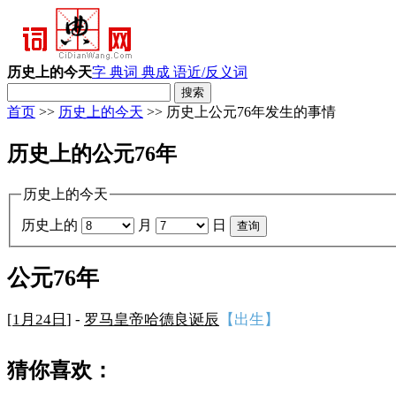
历史上的今天
字 典
词 典
成 语
近/反义词
首页
>>
历史上的今天
>> 历史上公元76年发生的事情
历史上的公元76年
历史上的今天
历史上的
月
日
公元76年
[
1月24日
] -
罗马皇帝哈德良诞辰
【出生】
猜你喜欢：