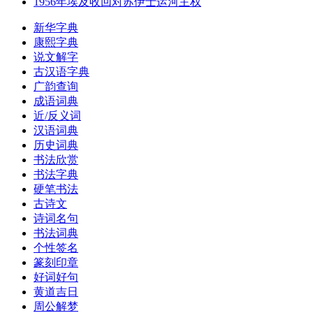
1956年埃及收回对苏伊士运河主权
新华字典
康熙字典
说文解字
古汉语字典
广韵查询
成语词典
近/反义词
汉语词典
历史词典
书法欣赏
书法字典
硬笔书法
古诗文
诗词名句
书法词典
个性签名
篆刻印章
好词好句
黄道吉日
周公解梦