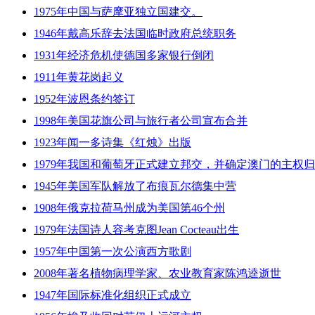
1975年中国与萨摩亚独立国建交。
1946年戴高乐辞去法国临时政府总统职务
1931年经济危机使德国多家银行倒闭
1911年黄花岗起义
1952年波恩条约签订
1998年美国花旗公司与旅行者公司宣布合并
1923年闻一多诗集《红烛》出版
1979年我国和葡萄牙正式建立邦交，并确定澳门的主权
1945年美国军队解放了布痕瓦尔德集中营
1908年俄克拉荷马州成为美国第46个州
1979年法国诗人容考克图Jean Cocteau出生
1957年中国第一次公演西方歌剧
2008年著名植物病理学家、农业教育家陈鸿逵逝世
1947年国际标准化组织正式成立