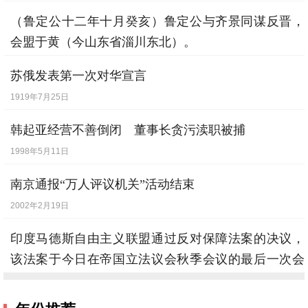
（鲁定公十二年十月癸亥）鲁定公与齐景同谋反晋，
会盟于黄（今山东省淄川东北）。
公元前498年9月19日
苏俄发表第一次对华宣言
1919年7月25日
韩起亚经营不善倒闭 董事长贪污渎职被捕
1998年5月11日
南京通报“万人评议机关”活动结束
2002年2月19日
印度马德斯自由主义联盟通过反对保障法案的决议，
该法案于今日在帝国立法议会秋季会议的最后一次会
上被通过。同时，意大利颁布新选举法，规定实行普
选制，并仿造法国实行联名投票制和比例代表制。