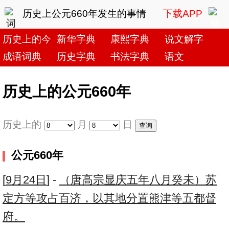
历史上公元660年发生的事情
下载APP
历史上的今天
新华字典
康熙字典
说文解字
成语词典
历史字典
书法字典
语文
历史上的公元660年
历史上的
月
日
公元660年
[
9月24日
] -
（唐高宗显庆五年八月癸未）苏
定方等攻占百济，以其地分置熊津等五都督
府。