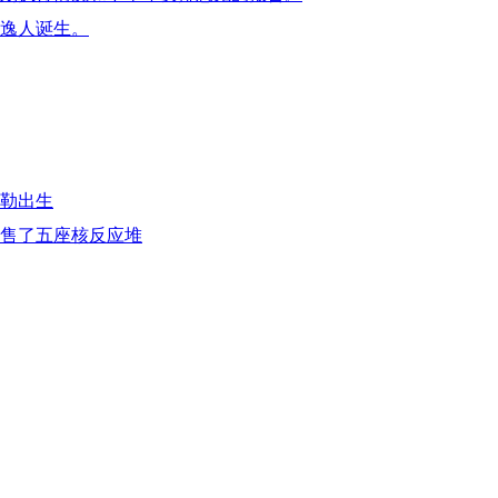
汤逸人诞生。
克勒出生
出售了五座核反应堆