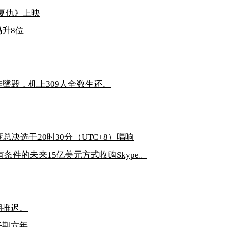
的复仇》上映
升8位
墬毁，机上309人全数生还。
决选于20时30分（UTC+8）唱响
有条件的未来15亿美元方式收购Skype。
期推迟。
任期六年。