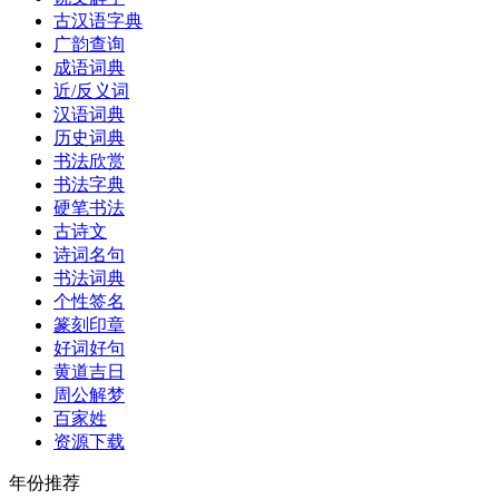
古汉语字典
广韵查询
成语词典
近/反义词
汉语词典
历史词典
书法欣赏
书法字典
硬笔书法
古诗文
诗词名句
书法词典
个性签名
篆刻印章
好词好句
黄道吉日
周公解梦
百家姓
资源下载
年份推荐