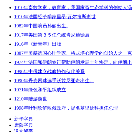
1910年畜牧学家，教育家，我国家畜生态学科的创始人
1910年法国经济学家里昂·瓦尔拉斯逝世
1982年中国演员孙俪出生。
1917年美国第３５任总统肯尼迪诞辰
1916年《新青年》出版
1887年美籍德国心理学家、格式塔心理学的创始人之一
1974年法国和伊朗签订帮助伊朗发展十年协定，向伊朗
1996年中俄建立战略协作伙伴关系
1990年丹麦网球选手沃兹尼亚奇出生。
1971年绿色和平组织成立
1210年陆游逝世
1998年叶利钦解散俄政府，提名基里延科担任总理
新华字典
康熙字典
说文解字