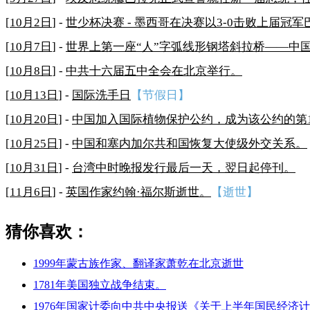
[
10月2日
] -
世少杯决赛 - 墨西哥在决赛以3-0击败上届冠
[
10月7日
] -
世界上第一座“人”字弧线形钢塔斜拉桥——中国
[
10月8日
] -
中共十六届五中全会在北京举行。
[
10月13日
] -
国际洗手日
【节假日】
[
10月20日
] -
中国加入国际植物保护公约，成为该公约的第1
[
10月25日
] -
中国和塞内加尔共和国恢复大使级外交关系。
[
10月31日
] -
台湾中时晚报发行最后一天，翌日起停刊。
[
11月6日
] -
英国作家约翰·福尔斯逝世。
【逝世】
猜你喜欢：
1999年蒙古族作家、翻译家萧乾在北京逝世
1781年美国独立战争结束。
1976年国家计委向中共中央报送《关于上半年国民经济