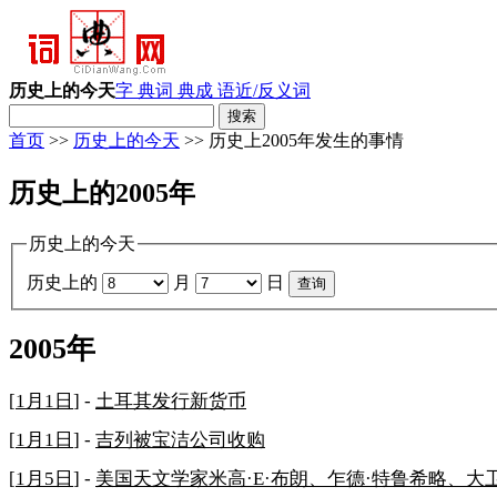
历史上的今天
字 典
词 典
成 语
近/反义词
首页
>>
历史上的今天
>> 历史上2005年发生的事情
历史上的2005年
历史上的今天
历史上的
月
日
2005年
[
1月1日
] -
土耳其发行新货币
[
1月1日
] -
吉列被宝洁公司收购
[
1月5日
] -
美国天文学家米高·E·布朗、乍德·特鲁希略、