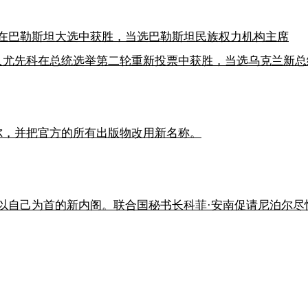
在巴勒斯坦大选中获胜，当选巴勒斯坦民族权力机构主席
人尤先科在总统选举第二轮重新投票中获胜，当选乌克兰新总
尔，并把官方的所有出版物改用新名称。
以自己为首的新内阁。联合国秘书长科菲·安南促请尼泊尔尽