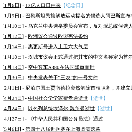
[
1月6日
] -
13亿人口日由来
【纪念日】
[
1月9日
] -
巴勒斯坦民族解放运动提名的候选人阿巴斯宣布
[
1月10日
] -
乌克兰中央选举委员会宣布，反对派总统候选
[
1月12日
] -
欧洲议会通过欧盟宪法条约
[
1月14日
] -
惠更斯号进入土卫六大气层
[
1月18日
] -
汉城市议会正式通过把其市的中文名称定为首
[
1月18日
] -
空中客车A380在法国隆重面世
[
1月30日
] -
中央发表关于“三农”的一号文件
[
2月1日
] -
尼泊尔国王贾南德拉突然解除首相职务，并建立
[
4月24日
] -
中国社会学学家费孝通逝世
【逝世】
[
4月24日
] -
以色列总统埃泽尔·魏茨曼逝世
【逝世】
[
4月27日
] -
《中华人民共和国公务员法》通过
[
5月6日
] -
第四十八届世乒赛在上海圆满落幕