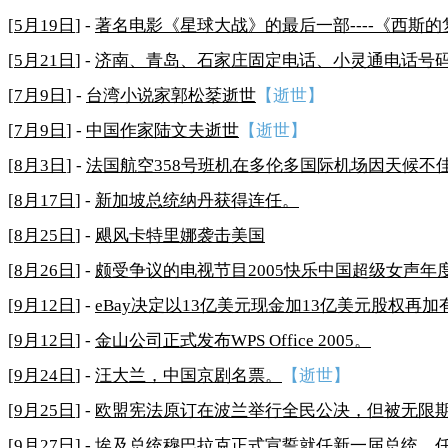
[
5月19日
] -
著名电影《星球大战》的最后一部----《西斯
[
5月21日
] -
济南、青岛、石家庄固定电话、小灵通电话号码
[
7月9日
] -
台湾小说家郭松棻逝世
【逝世】
[
7月9日
] -
中国作家陆文夫逝世
【逝世】
[
8月3日
] -
法国航空358号班机在多伦多国际机场因天候不佳
[
8月17日
] -
新加坡总统纳丹获得连任。
[
8月25日
] -
飓风卡特里娜袭击美国
[
8月26日
] -
颇受争议的电视节目2005快乐中国超级女声年度总
[
9月12日
] -
eBay决定以13亿美元现金加13亿美元股权再加
[
9月12日
] -
金山公司正式发布WPS Office 2005。
[
9月24日
] -
汪大兰，中国京剧名票。
【逝世】
[
9月25日
] -
欧盟宪法原订在波兰举行全民公决，但被无限
[
9月27日
] -
埃及总统穆巴拉克正式宣誓就任新一届总统，