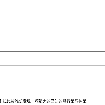
大卫·拉比诺维茨发现一颗最大的已知的矮行星阋神星