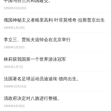
中国与芬兰共和国建交。
[
9月15日
] -
美国物理学家，1969年诺贝尔物
1950年10月28日
理学奖获得者盖尔曼出生。
【出生】
俄国神秘主义者格里高利·叶菲莫维奇·拉斯普京出生
[
10月24日
] -
美国华尔街股市崩溃，引发全
1869年1月10日
球经济大萧条。
李立三、贾拓夫追悼会在北京举行
[
10月29日
] -
世界经济大危机爆发。
1980年3月20日
[
11月11日
] -
中国收回镇江英租界。
[
11月23日
] -
法国一战总理克列孟梭逝世。
林莉获我国第一个世界游泳冠军
【逝世】
1991年1月7日
[
12月2日
] -
北平周口店发现中国猿人头盖骨
法国著名足球运动员迪迪埃·德尚出生。
[
12月6日
] -
土耳其妇女开始享有选举权。
1968年10月15日
清政府决定对八旗进行整顿。
1906年9月28日