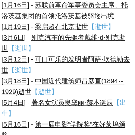
[
1月16日
] -
苏联前革命军事委员会主席、托
洛茨基集团的首领托洛茨基被驱逐出境
[
1月19日
] -
梁启超在北京逝世
【逝世】
[
3月6日
] -
别克汽车的先驱者戴维·d·别克逝
世
【逝世】
[
3月12日
] -
可口可乐的发明者阿萨·坎德勒去
世
【逝世】
[
3月18日
] -
中国近代建筑师吕彦直(1894～
1929)逝世
【逝世】
[
5月4日
] -
著名女演员奥黛丽·赫本诞辰
【出
生】
[
5月16日
] -
第一届电影“学院奖”在好莱坞颁