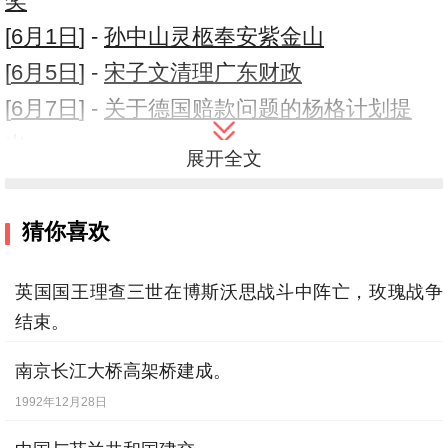
奖
[
6月1日
] -
孙中山灵柩奉安紫金山
[
6月5日
] -
宋子文清理广东财政
[
6月7日
] -
关于德国赔款问题的杨格计划提
出
展开全文
[
6月10日
] -
英国妇女首次进入内阁
[
7月7日
] -
美国东西海岸间的班机首次通航
猜你喜欢
[
7月10日
] -
中苏因张学良武力接管中东铁路
而断交
英国国王理查三世在博斯沃思战斗中阵亡，玫瑰战争
结束。
[
8月1日
] -
上海反帝大同盟成立
1485年8月22日
[
8月12日
] -
巴克·欧文斯（BuckOwens），
南京长江大桥高架桥建成。
76岁，美国乡村音乐歌手
【逝世】
1992年12月28日
[
8月29日
] -
美国飞艇创造环球航行新纪录