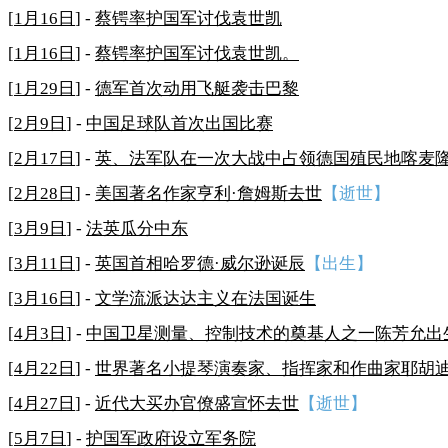
[
1月16日
] -
蔡锷率护国军讨伐袁世凯
[
1月16日
] -
蔡锷率护国军讨伐袁世凯。
[
1月29日
] -
德军首次动用飞艇袭击巴黎
[
2月9日
] -
中国足球队首次出国比赛
[
2月17日
] -
英、法军队在一次大战中占领德国殖民地喀麦
[
2月28日
] -
美国著名作家亨利·詹姆斯去世
【逝世】
[
3月9日
] -
法英瓜分中东
[
3月11日
] -
英国首相哈罗德·威尔逊诞辰
【出生】
[
3月16日
] -
文学流派达达主义在法国诞生
[
4月3日
] -
中国卫星测量、控制技术的奠基人之一陈芳允出
[
4月22日
] -
世界著名小提琴演奏家、指挥家和作曲家耶胡迪
[
4月27日
] -
近代大买办官僚盛宣怀去世
【逝世】
[
5月7日
] -
护国军政府设立军务院