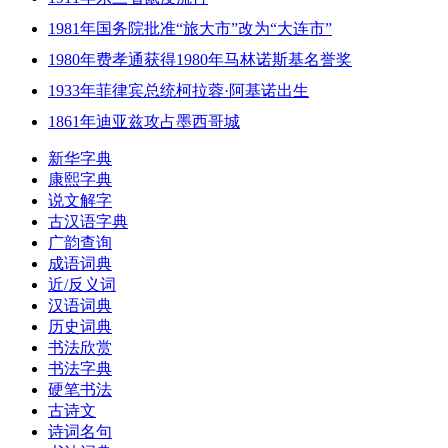
1981年国务院批准“旅大市”改为“大连市”
1980年费孝通获得1980年马林诺斯基名誉奖
1933年菲律宾总统柯拉蓉·阿基诺出生
1861年迪亚兹攻占墨西哥城
新华字典
康熙字典
说文解字
古汉语字典
广韵查询
成语词典
近/反义词
汉语词典
历史词典
书法欣赏
书法字典
硬笔书法
古诗文
诗词名句