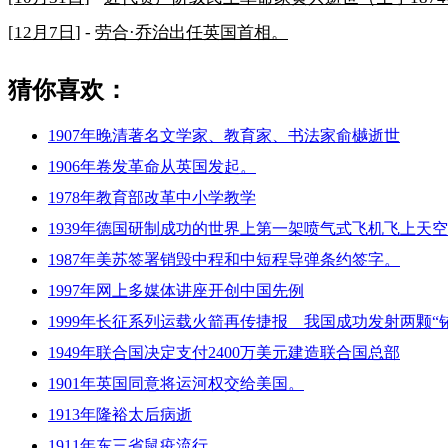
[
12月7日
] -
劳合·乔治出任英国首相。
猜你喜欢：
1907年晚清著名文学家、教育家、书法家俞樾逝世
1906年卷发革命从英国发起。
1978年教育部改革中小学教学
1939年德国研制成功的世界上第一架喷气式飞机飞上天
1987年美苏签署销毁中程和中短程导弹条约签字。
1997年网上多媒体讲座开创中国先例
1999年长征系列运载火箭再传捷报 我国成功发射两颗“
1949年联合国决定支付2400万美元建造联合国总部
1901年英国同意将运河权交给美国。
1913年隆裕太后病逝
1911年东三省鼠疫流行