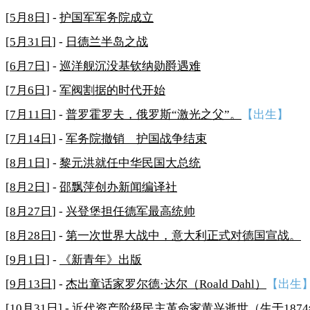
[
5月8日
] -
护国军军务院成立
[
5月31日
] -
日德兰半岛之战
[
6月7日
] -
巡洋舰沉没基钦纳勋爵遇难
[
7月6日
] -
军阀割据的时代开始
[
7月11日
] -
普罗霍罗夫，俄罗斯“激光之父”。
【出生】
[
7月14日
] -
军务院撤销 护国战争结束
[
8月1日
] -
黎元洪就任中华民国大总统
[
8月2日
] -
邵飘萍创办新闻编译社
[
8月27日
] -
兴登堡担任德军最高统帅
[
8月28日
] -
第一次世界大战中，意大利正式对德国宣战。
[
9月1日
] -
《新青年》出版
[
9月13日
] -
杰出童话家罗尔德·达尔（Roald Dahl）
【出生
[
10月31日
] -
近代资产阶级民主革命家黄兴逝世（生于187