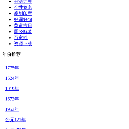
书法词典
个性签名
篆刻印章
好词好句
黄道吉日
周公解梦
百家姓
资源下载
年份推荐
1775年
1524年
1919年
1673年
1953年
公元121年