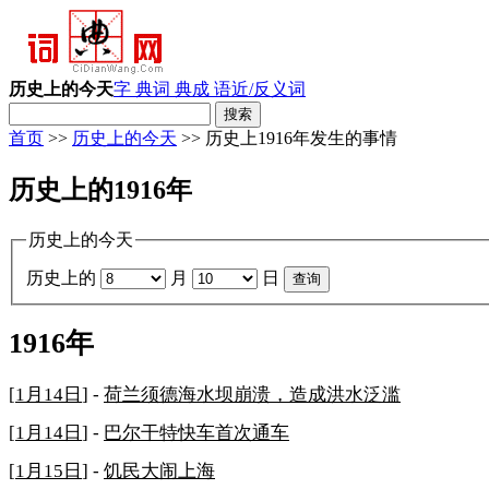
历史上的今天
字 典
词 典
成 语
近/反义词
首页
>>
历史上的今天
>> 历史上1916年发生的事情
历史上的1916年
历史上的今天
历史上的
月
日
1916年
[
1月14日
] -
荷兰须德海水坝崩溃，造成洪水泛滥
[
1月14日
] -
巴尔干特快车首次通车
[
1月15日
] -
饥民大闹上海