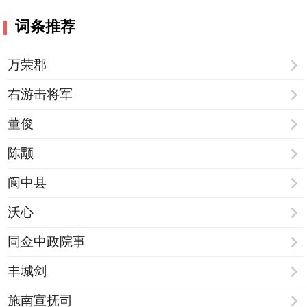
词条推荐
万荣郡
右游击将军
董俊
陈颙
阆中县
沃心
同佥中政院事
丰城剑
施南宣抚司