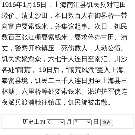
1916年1月15日，上海南汇县饥民反对屯田
缴价、清丈沙田，本日数百人在御界桥一带
向富户要索钱米，并集议起事。次日，饥民
数百至张江栅要索钱米，要求停办屯田、清
丈，警察开枪镇压，死伤数人，大动公愤。
饥民愈聚愈众，六七千人连日至南汇、川沙
各处“闹荒”。19日后，“闹荒风潮”蔓入上海、
奉贤县境，饥民二三千人连日拥至上海县三
林塘、六里桥等处要索钱米。淞沪护军使连
夜派兵渡浦驰往镇压，饥民旋被击散。
历史上的
月
日