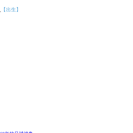
）
【出生】
】