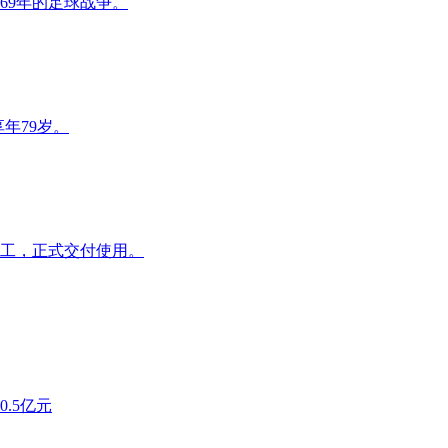
69年的足球战争。
年79岁。
竣工，正式交付使用。
0.5亿元