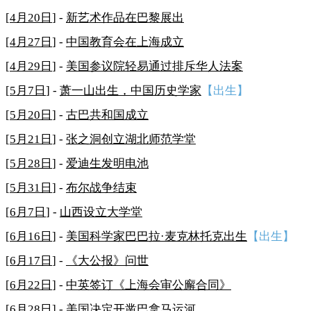
[
4月20日
] -
新艺术作品在巴黎展出
[
4月27日
] -
中国教育会在上海成立
[
4月29日
] -
美国参议院轻易通过排斥华人法案
[
5月7日
] -
萧一山出生，中国历史学家
【出生】
[
5月20日
] -
古巴共和国成立
[
5月21日
] -
张之洞创立湖北师范学堂
[
5月28日
] -
爱迪生发明电池
[
5月31日
] -
布尔战争结束
[
6月7日
] -
山西设立大学堂
[
6月16日
] -
美国科学家巴巴拉·麦克林托克出生
【出生】
[
6月17日
] -
《大公报》问世
[
6月22日
] -
中英签订《上海会审公廨合同》
[
6月28日
] -
美国决定开凿巴拿马运河