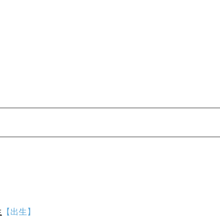
生
【出生】