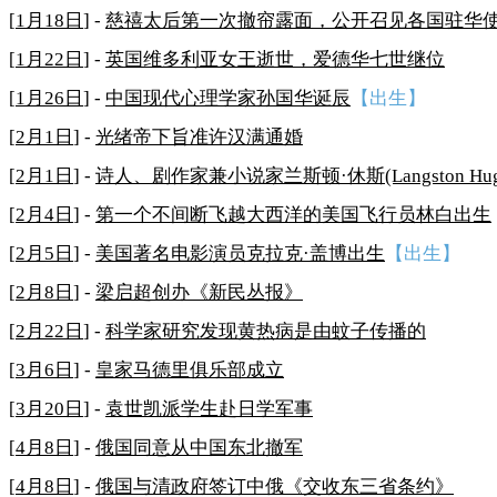
[
1月18日
] -
慈禧太后第一次撤帘露面，公开召见各国驻华
[
1月22日
] -
英国维多利亚女王逝世，爱德华七世继位
[
1月26日
] -
中国现代心理学家孙国华诞辰
【出生】
[
2月1日
] -
光绪帝下旨准许汉满通婚
[
2月1日
] -
诗人、剧作家兼小说家兰斯顿·休斯(Langston Hug
[
2月4日
] -
第一个不间断飞越大西洋的美国飞行员林白出生
[
2月5日
] -
美国著名电影演员克拉克·盖博出生
【出生】
[
2月8日
] -
梁启超创办《新民丛报》
[
2月22日
] -
科学家研究发现黄热病是由蚊子传播的
[
3月6日
] -
皇家马德里俱乐部成立
[
3月20日
] -
袁世凯派学生赴日学军事
[
4月8日
] -
俄国同意从中国东北撤军
[
4月8日
] -
俄国与清政府签订中俄《交收东三省条约》