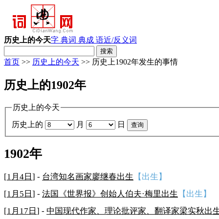
历史上的今天
字 典
词 典
成 语
近/反义词
首页
>>
历史上的今天
>> 历史上1902年发生的事情
历史上的1902年
历史上的今天
历史上的
月
日
1902年
[
1月4日
] -
台湾知名画家廖继春出生
【出生】
[
1月5日
] -
法国《世界报》创始人伯夫·梅里出生
【出生】
[
1月17日
] -
中国现代作家、理论批评家、翻译家梁实秋出