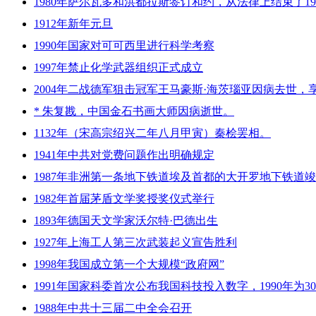
1980年萨尔瓦多和洪都拉斯签订和约，从法律上结束了19
1912年新年元旦
1990年国家对可可西里进行科学考察
1997年禁止化学武器组织正式成立
2004年二战德军狙击冠军王马豪斯·海茨瑙亚因病去世，享
* 朱复戡，中国金石书画大师因病逝世。
1132年（宋高宗绍兴二年八月甲寅）秦桧罢相。
1941年中共对党费问题作出明确规定
1987年非洲第一条地下铁道埃及首都的大开罗地下铁道
1982年首届茅盾文学奖授奖仪式举行
1893年德国天文学家沃尔特·巴德出生
1927年上海工人第三次武装起义宣告胜利
1998年我国成立第一个大规模“政府网”
1991年国家科委首次公布我国科技投入数字，1990年为30
1988年中共十三届二中全会召开