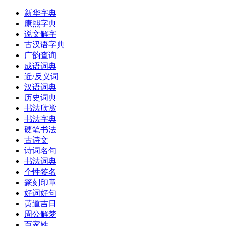
新华字典
康熙字典
说文解字
古汉语字典
广韵查询
成语词典
近/反义词
汉语词典
历史词典
书法欣赏
书法字典
硬笔书法
古诗文
诗词名句
书法词典
个性签名
篆刻印章
好词好句
黄道吉日
周公解梦
百家姓