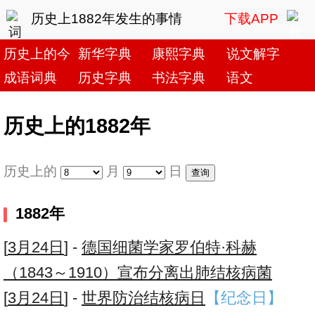
历史上1882年发生的事情
下载APP
历史上的今天
新华字典
康熙字典
说文解字
成语词典
历史字典
书法字典
语文
历史上的1882年
历史上的
月
日
1882年
[
3月24日
] -
德国细菌学家罗伯特·科赫
（1843～1910）宣布分离出肺结核病菌
[
3月24日
] -
世界防治结核病日
【纪念日】