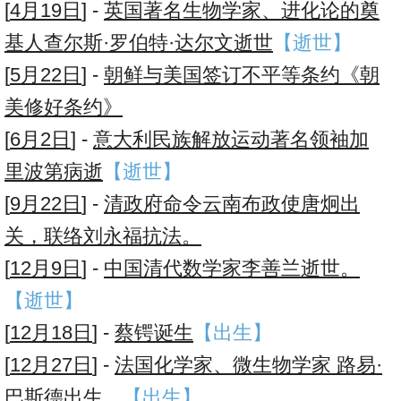
[
4月19日
] -
英国著名生物学家、进化论的奠
基人查尔斯·罗伯特·达尔文逝世
【逝世】
[
5月22日
] -
朝鲜与美国签订不平等条约《朝
美修好条约》
[
6月2日
] -
意大利民族解放运动著名领袖加
里波第病逝
【逝世】
[
9月22日
] -
清政府命令云南布政使唐炯出
关，联络刘永福抗法。
[
12月9日
] -
中国清代数学家李善兰逝世。
【逝世】
[
12月18日
] -
蔡锷诞生
【出生】
[
12月27日
] -
法国化学家、微生物学家 路易·
巴斯德出生。
【出生】