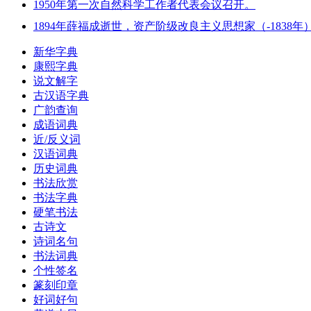
1950年第一次自然科学工作者代表会议召开。
1894年薛福成逝世，资产阶级改良主义思想家（-1838年
新华字典
康熙字典
说文解字
古汉语字典
广韵查询
成语词典
近/反义词
汉语词典
历史词典
书法欣赏
书法字典
硬笔书法
古诗文
诗词名句
书法词典
个性签名
篆刻印章
好词好句