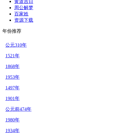
黄道吉日
周公解梦
百家姓
资源下载
年份推荐
公元310年
1521年
1868年
1953年
1497年
1901年
公元前474年
1980年
1934年