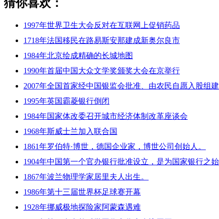
猜你喜欢：
1997年世界卫生大会反对在互联网上促销药品
1718年法国移民在路易斯安那建成新奥尔良市
1984年北京绘成精确的长城地图
1990年首届中国大众文学奖颁奖大会在京举行
2007年全国首家经中国银监会批准、由农民自愿入股组
1995年英国霸菱银行倒闭
1984年国家体改委召开城市经济体制改革座谈会
1968年斯威士兰加入联合国
1861年罗伯特·博世，德国企业家，博世公司创始人。
1904年中国第一个官办银行批准设立，是为国家银行之始
1867年波兰物理学家居里夫人出生。
1986年第十三届世界杯足球赛开幕
1928年挪威极地探险家阿蒙森遇难