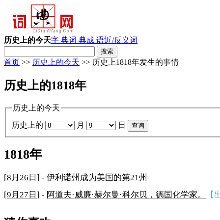
历史上的今天
字 典
词 典
成 语
近/反义词
首页
>>
历史上的今天
>> 历史上1818年发生的事情
历史上的1818年
历史上的今天
历史上的
月
日
1818年
[
8月26日
] -
伊利诺州成为美国的第21州
[
9月27日
] -
阿道夫·威廉·赫尔曼·科尔贝，德国化学家。
【