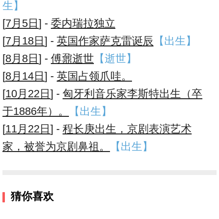
生】
[
7月5日
] -
委内瑞拉独立
[
7月18日
] -
英国作家萨克雷诞辰
【出生】
[
8月8日
] -
傅鼐逝世
【逝世】
[
8月14日
] -
英国占领爪哇。
[
10月22日
] -
匈牙利音乐家李斯特出生（卒
于1886年）。
【出生】
[
11月22日
] -
程长庚出生，京剧表演艺术
家，被誉为京剧鼻祖。
【出生】
猜你喜欢