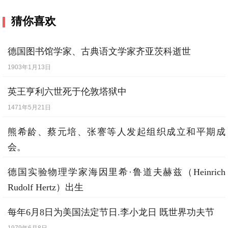
猜你喜欢
德国图书馆学家、古典语文学家齐亚茨科逝世
1903年1月13日
英王亨利六世死于伦敦塔狱中
1471年5月21日
熊希龄、蔡元培、张謇等人发起组织成立和平期成
会。
1918年10月23日
德国实验物理学家海因里希·鲁道夫赫兹（Heinrich
Rudolf Hertz）出生
1857年2月22日
每年6月8日为美国法定节日.李小龙日 既世界功夫节