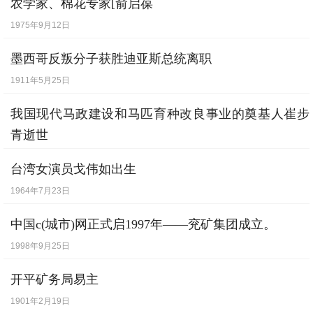
农学家、棉花专家[俞启葆
1975年9月12日
墨西哥反叛分子获胜迪亚斯总统离职
1911年5月25日
我国现代马政建设和马匹育种改良事业的奠基人崔步
青逝世
1969年1月7日
台湾女演员戈伟如出生
1964年7月23日
中国c(城市)网正式启1997年——兖矿集团成立。
1998年9月25日
开平矿务局易主
1901年2月19日