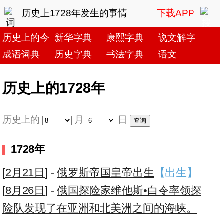
历史上1728年发生的事情
下载APP
历史上的今天
新华字典
康熙字典
说文解字
成语词典
历史字典
书法字典
语文
历史上的1728年
历史上的
月
日
1728年
[
2月21日
] -
俄罗斯帝国皇帝出生
【出生】
[
8月26日
] -
俄国探险家维他斯•白令率领探
险队发现了在亚洲和北美洲之间的海峡。