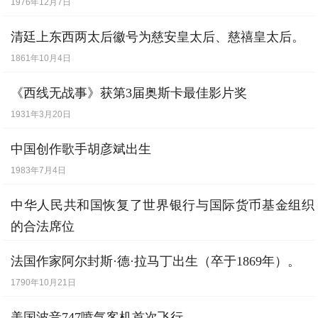
1976年12月7日
骸相撑拒。
马边悬男头，马后载妇女。长驱西入关，迥
清廷上东西两太后徽号为慈安皇太后、慈禧皇太后。
路险且阻。
1861年10月4日
还顾邈冥冥，肝脾为烂腐。所略有万计，不
《西线无战事》获第3届奥斯卡最佳影片奖
得令屯聚。
1931年3月20日
或有骨肉俱，欲言不敢语。失意几微间，辄
中国创作歌手胡彦斌出生
言弊降虏。
1983年7月4日
要当以亭刃，我曹不活汝。岂敢惜性命，不
中华人民共和国恢复了世界银行与国际货币基金组织
堪其詈骂。
的合法席位
或便加棰杖，毒痛参并下。旦则号泣行，夜
1980年5月15日
则悲吟坐。
法国作家阿尔封斯·德·拉马丁出生（卒于1869年）。
1790年10月21日
欲死不能得，欲生无一可。彼苍者何辜，乃
遭此厄祸。
美国波音747喷气客机首次飞行