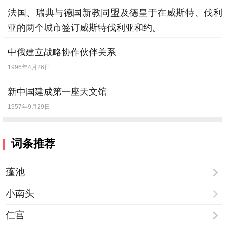
阿母常仁恻，今何更不慈。我尚未成人，奈
法国、瑞典与德国新教同盟及德皇于在威斯特、伐利
何不顾思。
亚的两个城市签订威斯特伐利亚和约。
见此崩五内，恍惚生狂痴。号泣手抚摩，当
1648年10月24日
中俄建立战略协作伙伴关系
发复回疑。
1996年4月26日
兼有同时辈，相送告离别。慕我独得归，哀
新中国建成第一座天文馆
叫声摧裂。
1957年9月29日
马为立踟蹰，车为不转辙。观者皆嘘唏，行
路亦呜咽。
词条推荐
去去割情恋，遄征日遐迈。悠悠三千里，何
时复交会。
蓬池
念我出腹子，胸臆为摧败。既至家人尽，又
小南头
复无中外。
仁宫
城廓为山林，庭宇生荆艾。白骨不知谁，纵