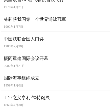
边荒与华异，人俗少义理。处所多霜雪，胡
1970年1月21日
风春夏起。
林莉获我国第一个世界游泳冠军
翩翩吹我衣，肃肃入我耳。感时念父母，哀
1991年1月7日
叹无穷已。
中国获联合国人口奖
有客从外来，闻之常欢喜。迎问其消息，辄
1983年9月30日
复非乡里。
援阿重建国际会议开幕
邂逅徼时愿，骨肉来迎己。己得自解免，当
2002年1月21日
复弃儿子。
国际海事组织成立
天属缀人心，念别无会期。存亡永乖隔，不
1959年1月6日
忍与之辞。
儿前抱我颈，问母欲何之。人言母当去，岂
工业之父亨利·福特诞辰
复有还时。
1863年7月30日