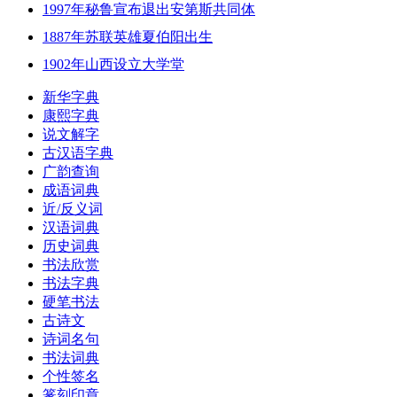
1997年秘鲁宣布退出安第斯共同体
1887年苏联英雄夏伯阳出生
1902年山西设立大学堂
新华字典
康熙字典
说文解字
古汉语字典
广韵查询
成语词典
近/反义词
汉语词典
历史词典
书法欣赏
书法字典
硬笔书法
古诗文
诗词名句
书法词典
个性签名
篆刻印章