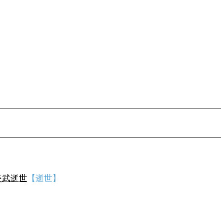
炎武逝世
【逝世】