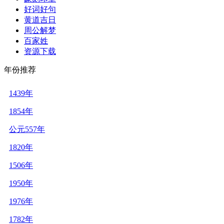
好词好句
黄道吉日
周公解梦
百家姓
资源下载
年份推荐
1439年
1854年
公元557年
1820年
1506年
1950年
1976年
1782年