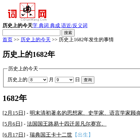
历史上的今天
字 典
词 典
成 语
近/反义词
首页
>>
历史上的今天
>> 历史上1682年发生的事情
历史上的1682年
历史上的今天
历史上的
月
日
1682年
[
2月15日
] -
明末清初著名的思想家、史学家、语言学家顾
[
5月6日
] -
法国国王路易十四迁居凡尔赛宫。
[
6月17日
] -
瑞典国王卡十二世
【出生】