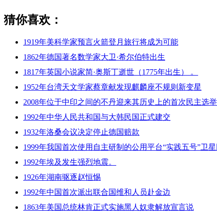
猜你喜欢：
1919年美科学家预言火箭登月旅行将成为可能
1862年德国著名数学家大卫·希尔伯特出生
1817年英国小说家简·奥斯丁逝世（1775年出生） 。
1952年台湾天文学家蔡章献发现麒麟座不规则新变星
2008年位于中印之间的不丹迎来其历史上的首次民主选举
1992年中华人民共和国与大韩民国正式建交
1932年洛桑会议决定停止德国赔款
1999年我国首次使用自主研制的公用平台“实践五号”卫
1992年埃及发生强烈地震。
1926年湖南驱逐赵恒惕
1992年中国首次派出联合国维和人员赴金边
1863年美国总统林肯正式实施黑人奴隶解放宣言说