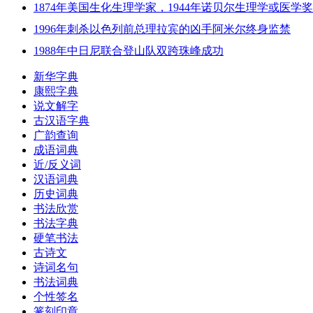
1874年美国生化生理学家，1944年诺贝尔生理学或医学
1996年刺杀以色列前总理拉宾的凶手阿米尔终身监禁
1988年中日尼联合登山队双跨珠峰成功
新华字典
康熙字典
说文解字
古汉语字典
广韵查询
成语词典
近/反义词
汉语词典
历史词典
书法欣赏
书法字典
硬笔书法
古诗文
诗词名句
书法词典
个性签名
篆刻印章