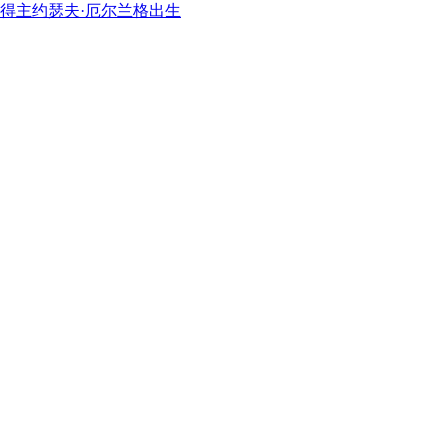
奖得主约瑟夫·厄尔兰格出生