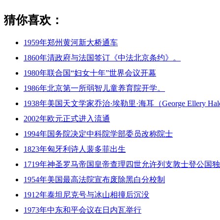
猜你喜欢：
1959年郑州黄河新大桥通车
1860年清政府与法国签订《中法北京条约》。
1980年联合国“妇女十年”世界会议开幕
1986年北京第一所弱智儿童养育院开学。
1938年美国天文学家乔治·埃勒里·海耳（George Ellery Ha
2002年欧元正式进入流通
1994年国务院决定中科院学部委员改称院士
1823年匈牙利诗人裴多菲出生
1719年神圣罗马帝国皇帝查理四世允许列支敦士登公国
1954年美国最高法院宣布废除黑白分校制
1912年泰坦尼克号与冰山相撞后沉没
1973年中东和平会议在日内瓦举行