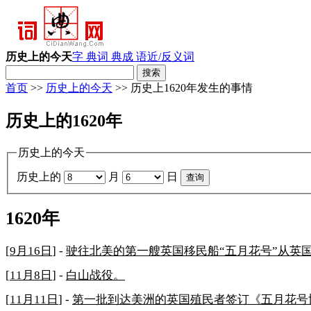
历史上的今天
字 典
词 典
成 语
近/反义词
首页
>>
历史上的今天
>> 历史上1620年发生的事情
历史上的1620年
历史上的今天
历史上的
月
日
1620年
[
9月16日
] -
驶往北美的第一艘英国移民船“五月花号”从英
[
11月8日
] -
白山战役。
[
11月11日
] -
第一批到达美洲的英国殖民者签订《五月花号