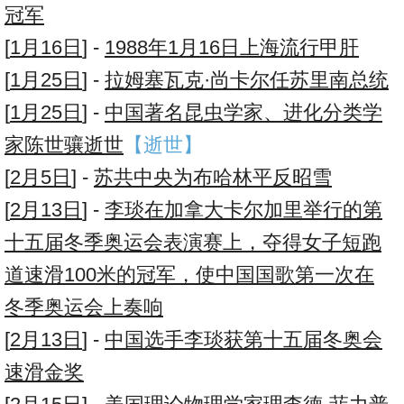
冠军
[
1月16日
] -
1988年1月16日上海流行甲肝
[
1月25日
] -
拉姆塞瓦克·尚卡尔任苏里南总统
[
1月25日
] -
中国著名昆虫学家、进化分类学
家陈世骧逝世
【逝世】
[
2月5日
] -
苏共中央为布哈林平反昭雪
[
2月13日
] -
李琰在加拿大卡尔加里举行的第
十五届冬季奥运会表演赛上，夺得女子短跑
道速滑100米的冠军，使中国国歌第一次在
冬季奥运会上奏响
[
2月13日
] -
中国选手李琰获第十五届冬奥会
速滑金奖