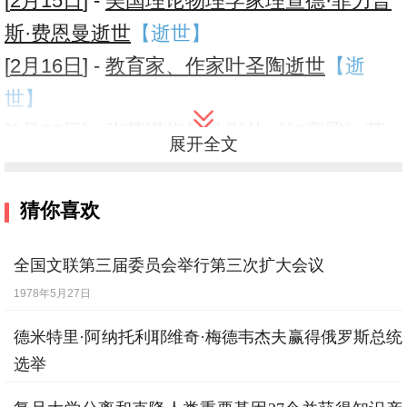
[
2月15日
] -
美国理论物理学家理查德·菲力普
斯·费恩曼逝世
【逝世】
[
2月16日
] -
教育家、作家叶圣陶逝世
【逝
世】
[
2月23日
] -
张艺谋指导的影片《红高粱》获
展开全文
金熊奖
[
2月25日
] -
全国住房制度改革开始推开
猜你喜欢
[
2月27日
] -
国务院发布企业承包经营责任制
具体规定
全国文联第三届委员会举行第三次扩大会议
[
2月27日
] -
国务院批转国家体改委提出的
1978年5月27日
《1988年深化经济体制改革的总体方案》
德米特里·阿纳托利耶维奇·梅德韦杰夫赢得俄罗斯总统
[
3月4日
] -
国务院决定扩大沿海经济开放区
选举
[
3月7日
] -
我国发射成功一颗实用通信卫星
2008年3月3日