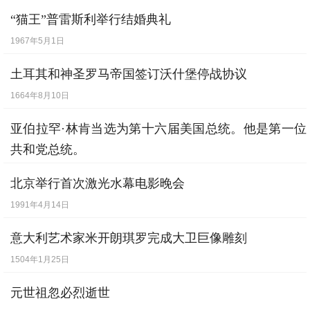
[
4月11日
] -
苏聪获得奥斯卡奖
“猫王”普雷斯利举行结婚典礼
[
4月13日
] -
"体操王子”李宁宣布退役
1967年5月1日
[
4月13日
] -
海南成为中国第31个省
土耳其和神圣罗马帝国签订沃什堡停战协议
[
4月14日
] -
政治解决阿富汗问题协议在日内
1664年8月10日
瓦签署
[
4月17日
] -
美国海军袭击伊朗
亚伯拉罕·林肯当选为第十六届美国总统。他是第一位
共和党总统。
[
4月26日
] -
胡里奥·伊格莱希亚斯来到北京
1860年11月6日
[
4月26日
] -
中共海南省委员会和海南省人民
北京举行首次激光水幕电影晚会
政府正式挂牌
1991年4月14日
[
5月3日
] -
国务院作出《关于科技体制改革
意大利艺术家米开朗琪罗完成大卫巨像雕刻
若干问题的决定》
1504年1月25日
[
5月4日
] -
国务院发布《关于鼓励投资开发
元世祖忽必烈逝世
海南岛的规定》