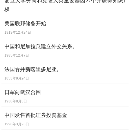
复旦大学分离和克隆人类重要基因27个并获得知识产
[
3月11日
] -
美国总统里根宣布对巴拿马发动
权
经济制裁
1998年3月24日
美国联邦储备开始
[
3月14日
] -
越南武装舰船侵入南沙群岛海域
1913年12月24日
中国船只被迫进行自卫还击
中国和尼加拉瓜建立外交关系。
[
3月15日
] -
中共十三届二中全会召开
1985年12月7日
[
3月18日
] -
国务院发出《关于进一步扩大沿
海经济开放区范围的通知》
法国吞并新喀里多尼亚。
[
3月24日
] -
政协七届全国一次会议在北京举
1853年9月24日
行
日军向武汉合围
[
3月25日
] -
我国第一个现代化医疗急救中心
1938年8月3日
——北京急救中心举行开业典礼
中国发售首批证券投资基金
[
4月1日
] -
台湾“中国小姐”选拔恢复
1998年3月23日