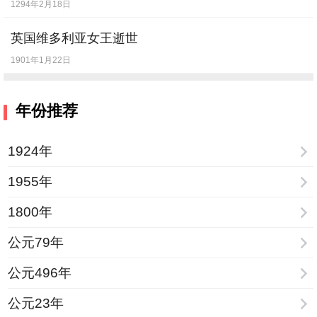
1294年2月18日
[
5月5日
] -
中日尼联合登山队双跨珠峰成功
英国维多利亚女王逝世
[
5月6日
] -
我渔船被美国“门罗总统”号货轮撞
1901年1月22日
沉 17名船员遇难
[
5月10日
] -
沈从文逝世
年份推荐
[
5月12日
] -
中国发表西沙、南沙群岛问题备
忘录
1924年
[
5月25日
] -
苏联公布侵阿苏军伤亡人数
1955年
[
6月16日
] -
国务院要求各地清理楼堂馆所建
1800年
设项目
公元79年
[
6月23日
] -
教育家梁漱溟逝世
【逝世】
[
6月25日
] -
全国组织工作会议召开
公元496年
[
7月5日
] -
张艺谋一人捧走百花奖和金鸡奖
公元23年