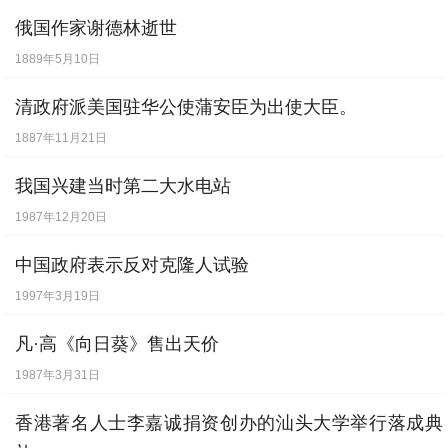
[
7月16日
] -
美国无偿转让给蒋二百七十一艘
俄国作家谢德林逝世
军舰
1889年5月10日
[
7月31日
] -
汉奸殷汝耕被判死刑
清政府派美国驻华公使蒲安臣为出使大臣。
[
8月19日
] -
威廉·杰斐逊·克林顿，美国第42
1887年11月21日
任总统。
【出生】
[
8月23日
] -
大汉奸褚民谊伏法
我国兴建当时第二大水电站
[
8月23日
] -
余秋雨（上海戏剧学院教授，作
1987年12月20日
家）出生。
【出生】
中国政府表示反对克隆人试验
[
9月8日
] -
保加利亚举行公民投票，表决废
1997年3月19日
除君主政体，并于9月15日宣布成立共和
凡·高《向日葵》售出天价
国。年轻的国王西米昂二世流亡国外。
1987年3月31日
[
9月14日
] -
法越临时协定签订
香港著名人士李嘉诚捐资创办的汕头大学举行落成典
[
9月24日
] -
吉林大学的前身东北行政学院于