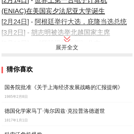
[
2月14日
] -
世界上第一台电子计算机
(ENIAC)在美国宾夕法尼亚大学诞生
[
2月24日
] -
阿根廷举行大选，庇隆当选总统
[
3月2日
] -
胡志明被选举北越国家主席
[
3月13日
] -
《惩治汉奸条例》公布
展开全文
[
4月1日
] -
夏威夷发生里氏7.8级地震
[
4月3日
] -
盟国对日管制委员会成立
猜你喜欢
[
4月8日
] -
国际联盟决定自行解救，财产移
交联合国
国务院批准《关于上海经济发展战略的汇报提纲》
[
4月16日
] -
汪精卫之妻陈壁君被公审
1985年2月8日
[
4月21日
] -
英国经济学家约翰·梅纳德·凯恩
德国化学家马丁·海尔因兹·克拉普洛德逝世
斯逝世
【逝世】
1817年1月1日
[
4月22日
] -
原汪伪政府要员褚民谊被判死刑