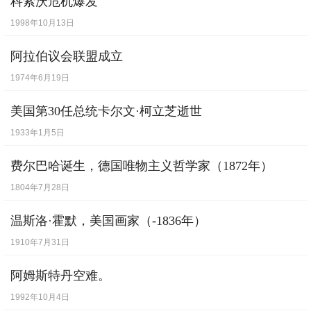
科索沃危机爆发
[
4月23日
] -
作家教育家夏丏尊逝世
【逝世】
1998年10月13日
[
4月23日
] -
作家教育家夏眄尊逝世
【逝世】
阿拉伯议会联盟成立
[
4月30日
] -
美英反对成立犹太国
1974年6月19日
[
5月3日
] -
远东国际军事法庭开庭审判东条
美国第30任总统卡尔文·柯立芝逝世
英机
1933年1月5日
[
5月7日
] -
英国和法国从叙利亚撤军
[
5月26日
] -
普密蓬继承泰国王位
费尔巴哈诞生，德国唯物主义哲学家（1872年）
[
6月2日
] -
意大利共和国成立
1804年7月28日
[
6月28日
] -
意大利废除君主制
温斯洛·霍默，美国画家（-1836年）
[
6月29日
] -
苏加诺号召为独立而战
1910年7月31日
[
7月4日
] -
结束美国殖民同统治 菲律宾宣告
阿姆斯特丹空难。
独立
【节假日】
1992年10月4日