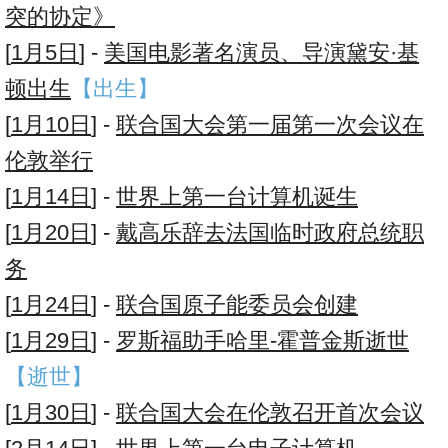
突的协定》
[
1月5日
] -
美国电影著名演员、导演黛安·基
顿出生
【出生】
[
1月10日
] -
联合国大会第一届第一次会议在
伦敦举行
[
1月14日
] -
世界上第一台计算机诞生
[
1月20日
] -
戴高乐辞去法国临时政府总统职
务
[
1月24日
] -
联合国原子能委员会创建
[
1月29日
] -
罗斯福助手哈里-霍普金斯逝世
【逝世】
[
1月30日
] -
联合国大会在伦敦召开首次会议