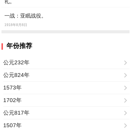
礼。
哈尔滨成立。
1990年2月8日
一战：亚眠战役。
[
9月26日
] -
《丁丁》杂志第一期出版。
1918年8月8日
[
10月1日
] -
中共中央发出《3个月总结》的
指示
年份推荐
[
10月13日
] -
世界保健日
【节假日】
[
10月15日
] -
美国著名女歌手卡伦·卡朋特的
公元232年
兄长、卡朋特乐队成员之一理查德·卡朋特出
公元824年
生。
【出生】
1573年
[
11月4日
] -
联合国教育、科学及文化组织
1702年
（简称“教科文组织”）成立。
公元817年
1507年