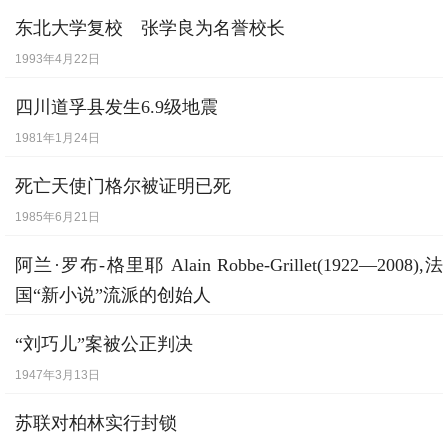
[
9月26日
] -
曼莫汉·辛格，印度现任总理。
东北大学复校 张学良为名誉校长
【出生】
1993年4月22日
[
10月2日
] -
“九·一八”事变调查报告书发表。
四川道孚县发生6.9级地震
1981年1月24日
死亡天使门格尔被证明已死
1985年6月21日
阿兰·罗布-格里耶 Alain Robbe-Grillet(1922—2008),法
国“新小说”流派的创始人
1922年8月18日
“刘巧儿”案被公正判决
1947年3月13日
苏联对柏林实行封锁