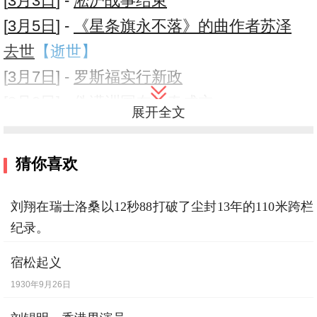
[
3月3日
] -
淞沪战事结束
[
3月5日
] -
《星条旗永不落》的曲作者苏泽
去世
【逝世】
[
3月7日
] -
罗斯福实行新政
[
3月9日
] -
伪满洲国在长春成立
展开全文
[
3月9日
] -
溥仪重登“皇位”
[
4月20日
] -
由红一军团和红五军团组成的东
猜你喜欢
路军攻占漳州
[
6月6日
] -
各界呼吁国共停止内战。
刘翔在瑞士洛桑以12秒88打破了尘封13年的110米跨栏
纪录。
[
6月8日
] -
乡村工学团试验计划开始推广
2006年7月11日
[
6月8日
] -
作曲家、民族乐器演奏家刘天华
宿松起义
逝世
【逝世】
1930年9月26日
[
6月10日
] -
《文学月刊》出版