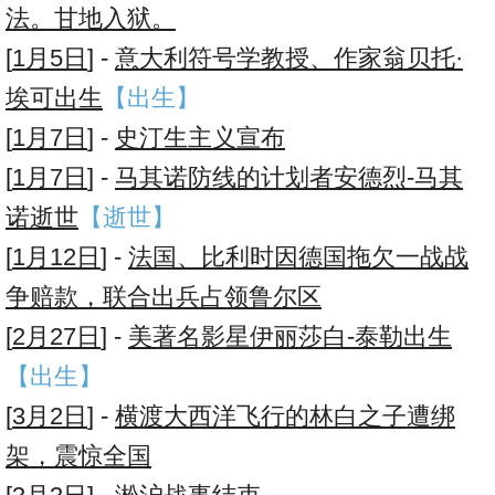
法。甘地入狱。
[
1月5日
] -
意大利符号学教授、作家翁贝托·
埃可出生
【出生】
[
1月7日
] -
史汀生主义宣布
[
1月7日
] -
马其诺防线的计划者安德烈-马其
诺逝世
【逝世】
[
1月12日
] -
法国、比利时因德国拖欠一战战
争赔款，联合出兵占领鲁尔区
[
2月27日
] -
美著名影星伊丽莎白-泰勒出生
【出生】
[
3月2日
] -
横渡大西洋飞行的林白之子遭绑
架，震惊全国