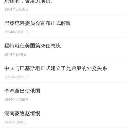
刘锡明，香港男演员。
[
6月16日
] -
洛桑会议决定停止德国赔款
1964年7月16日
[
7月9日
] -
洛桑会议决定停止德国赔款。
巴黎统筹委员会宣布正式解散
[
7月10日
] -
安全剃刀发明人吉列去世。
【逝
1994年3月31日
世】
福特就任美国第38任总统
[
7月30日
] -
中国首次参加奥运会，唯一参加
1974年8月9日
比赛的是短跑选手刘长春。
[
8月6日
] -
最早的国际电影节威尼斯国际电
中国与巴基斯坦正式建立了兄弟般的外交关系
影节创办，这是世界上第一个国际电影节，
1951年5月21日
被誉为“国际电影节之父”。
李鸿章出使俄国
[
8月12日
] -
9.5万人观看洛杉矶奥运会闭幕
1896年4月30日
式
湖南驱逐赵恒惕
[
9月16日
] -
《论语》半月刊创刊
1926年3月9日