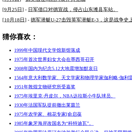
[
9月25日
] -
日军借口对德宣战，侵占山东潍县车站。
[
10月18日
] -
德军潜艇U-27击毁英军潜艇E-3，这是战争
猜你喜欢：
1999年中国现代文学馆新馆落成
1975年首次世界妇女大会在墨西哥召开
2008年国内为纪念5.12大地震增加默哀日
1564年意大利数学家、天文学家和物理学家伽利略·伽利
1951年敦煌文物研究所受嘉奖
1975年埃里克·丹皮尔，NBA达拉斯小牛队球员。
1930年法国军队提前撤出莱茵兰
1975年农学家、棉花专家[俞启葆
1985年象牙海岸改国名为“科特迪瓦”。