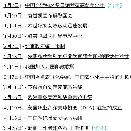
[
1月7日
] -
中国台湾知名留日钢琴家高慈美出生
【出生】
[
1月10日
] -
袁世凯宣布解散国会
[
1月11日
] -
本世纪初女权运动迅速发展
[
1月30日
] -
好莱坞成为世界电影中心
[
2月7日
] -
北京政府统一币制
[
2月13日
] -
发明指纹鉴别的犯罪学家阿方斯·伯蒂龙仁逝世
[
3月1日
] -
我国加入万国邮政联盟
[
3月7日
] -
中国著名农业化学家、中国农业化学学科的开拓
[
3月11日
] -
英藏擅自划定麦克马洪线
[
3月16日
] -
欧洲军备竞赛和战争言论升级
[
4月10日
] -
美国职业高尔夫球协会（PGA）在纽约成立
[
4月15日
] -
中国拒绝接受麦克马洪线
[
5月26日
] -
新闻工作者雅各布·里斯逝世
【逝世】