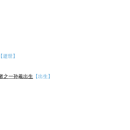
【逝世】
者之一孙羲出生
【出生】