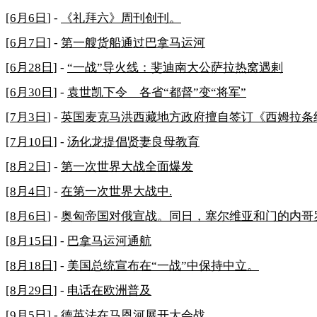
[
6月6日
] -
《礼拜六》周刊创刊。
[
6月7日
] -
第一艘货船通过巴拿马运河
[
6月28日
] -
“一战”导火线：斐迪南大公萨拉热窝遇剌
[
6月30日
] -
袁世凯下令 各省“都督”变“将军”
[
7月3日
] -
英国麦克马洪西藏地方政府擅自签订《西姆拉条
[
7月10日
] -
汤化龙提倡贤妻良母教育
[
8月2日
] -
第一次世界大战全面爆发
[
8月4日
] -
在第一次世界大战中.
[
8月6日
] -
奥匈帝国对俄宣战。同日，塞尔维亚和门的内哥
[
8月15日
] -
巴拿马运河通航
[
8月18日
] -
美国总统宣布在“一战”中保持中立。
[
8月29日
] -
电话在欧洲普及
[
9月5日
] -
德英法在马恩河展开大会战