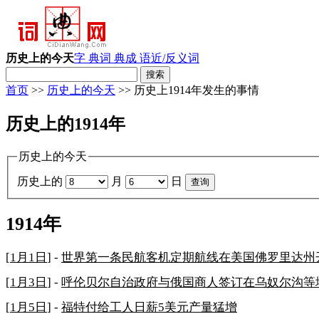
历史上的今天
字 典
词 典
成 语
近/反义词
首页
>>
历史上的今天
>> 历史上1914年发生的事情
历史上的1914年
历史上的今天
历史上的
月
日
1914年
[
1月1日
] -
世界第一条民航客机定期航线在美国佛罗里达州
[
1月3日
] -
呼伦贝尔自治政府与俄国商人签订在乌奴尔沟等
[
1月5日
] -
福特付给工人日薪5美元产量猛增