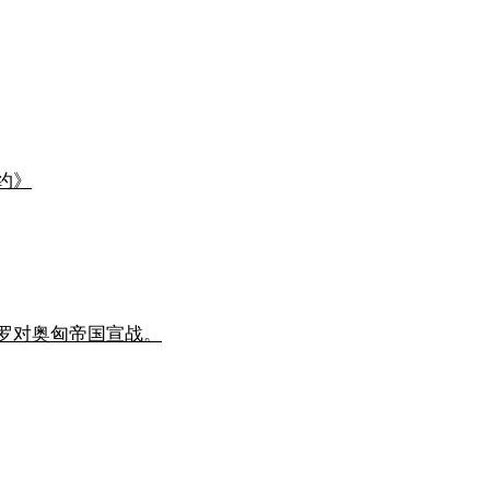
约》
罗对奥匈帝国宣战。