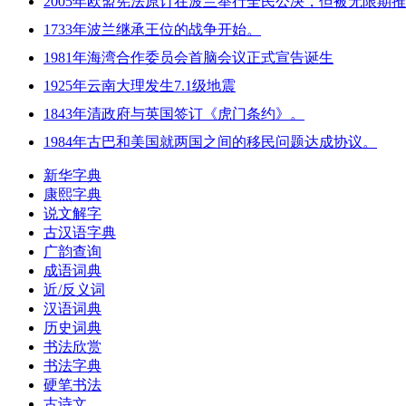
2005年欧盟宪法原订在波兰举行全民公决，但被无限期
1733年波兰继承王位的战争开始。
1981年海湾合作委员会首脑会议正式宣告诞生
1925年云南大理发生7.1级地震
1843年清政府与英国签订《虎门条约》。
1984年古巴和美国就两国之间的移民问题达成协议。
新华字典
康熙字典
说文解字
古汉语字典
广韵查询
成语词典
近/反义词
汉语词典
历史词典
书法欣赏
书法字典
硬笔书法
古诗文