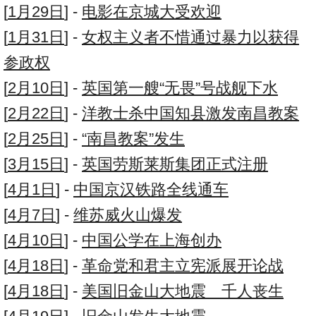
[
1月29日
] -
电影在京城大受欢迎
[
1月31日
] -
女权主义者不惜通过暴力以获得
参政权
[
2月10日
] -
英国第一艘“无畏”号战舰下水
[
2月22日
] -
洋教士杀中国知县激发南昌教案
[
2月25日
] -
“南昌教案”发生
[
3月15日
] -
英国劳斯莱斯集团正式注册
[
4月1日
] -
中国京汉铁路全线通车
[
4月7日
] -
维苏威火山爆发
[
4月10日
] -
中国公学在上海创办
[
4月18日
] -
革命党和君主立宪派展开论战
[
4月18日
] -
美国旧金山大地震 千人丧生