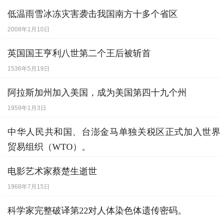
[
12月10日
] -
贝宁民族英雄贝汉津逝世。
低温雨雪冰冻灾害袭击我国南方十多个省区
【逝世】
2008年1月10日
[
12月14日
] -
普朗克首创“量子论”。
英国国王亨利八世第二个王后被斩首
1536年5月19日
阿拉斯加州加入美国，成为美国第四十九个州
1959年1月3日
中华人民共和国、台澎金马单独关税区正式加入世界
贸易组织（WTO）。
2002年1月1日
电影艺术家蔡楚生逝世
1968年7月15日
科学家完整破译第22对人体染色体遗传密码。