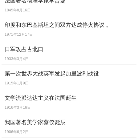
法国著名物理学家李普曼
[
9月25日
] -
苏联音乐家肖斯塔科维奇出生。
1845年8月16日
【出生】
印度和东巴基斯坦之间双方达成停火协议 。
[
9月28日
] -
清政府决定对八旗进行整顿。
1971年12月17日
[
10月8日
] -
卷发革命从英国发起。
日军攻占古北口
[
10月14日
] -
德国政治理论家汉娜·阿伦特出
1933年3月4日
生
【出生】
[
10月22日
] -
法国后印象派画家保罗·塞尚逝
第一次世界大战英军发起加里波利战役
世。
【逝世】
1915年1月9日
[
10月28日
] -
我国近代气象科学的奠基人之
文学流派达达主义在法国诞生
一，中国科协和九三学社的创始人之一涂长
1916年3月16日
望出生。
【出生】
我国著名美学家蔡仪诞辰
[
11月5日
] -
法国开办第一家生产飞机的工厂
1906年6月2日