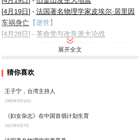
[
4月19日
] -
旧金山发生大地震
[
4月19日
] -
法国著名物理学家皮埃尔·居里因
车祸身亡
【逝世】
[
4月28日
] -
革命党与改良派大论战
[
5月10日
] -
俄国第一届国家杜马会议召开
展开全文
[
5月23日
] -
亨利·易卜生，挪威剧作家。
【逝
世】
猜你喜欢
[
6月2日
] -
我国著名美学家蔡仪诞辰
【出
生】
王子宁，台湾主持人
[
6月29日
] -
章炳麟出狱
1985年9月10日
[
6月30日
] -
美国颁布确保食品和药品纯洁性
《妇女杂志》在中国首倡计划生育
法案
1922年6月7日
[
8月4日
] -
京剧剧本首次结集出版