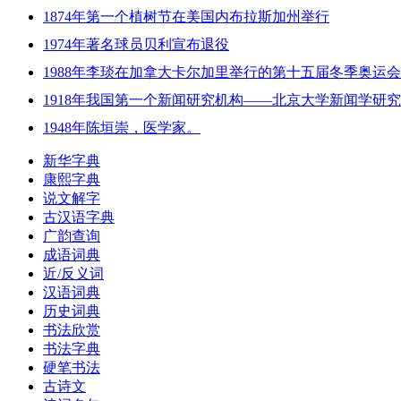
1874年第一个植树节在美国内布拉斯加州举行
1974年著名球员贝利宣布退役
1988年李琰在加拿大卡尔加里举行的第十五届冬季奥运
1918年我国第一个新闻研究机构——北京大学新闻学研
1948年陈垣崇，医学家。
新华字典
康熙字典
说文解字
古汉语字典
广韵查询
成语词典
近/反义词
汉语词典
历史词典
书法欣赏
书法字典
硬笔书法
古诗文