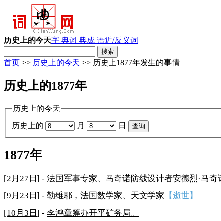
历史上的今天
字 典
词 典
成 语
近/反义词
首页
>>
历史上的今天
>> 历史上1877年发生的事情
历史上的1877年
历史上的今天
历史上的
月
日
1877年
[
2月27日
] -
法国军事专家、马奇诺防线设计者安德烈·马奇
[
9月23日
] -
勒维耶，法国数学家、天文学家
【逝世】
[
10月3日
] -
李鸿章筹办开平矿务局。