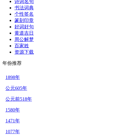
诗词名句
书法词典
个性签名
篆刻印章
好词好句
黄道吉日
周公解梦
百家姓
资源下载
年份推荐
1898年
公元605年
公元前518年
1580年
1471年
1077年