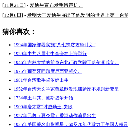
[
11月21日
] -
爱迪生宣布发明留声机。
[
12月6日
] -
发明大王爱迪生展出了他发明的世界上第一台
猜你喜欢：
1994年国家部署实施“八七扶贫攻坚计划”
1959年中共八届七中全会在上海举行
1946年吉林大学的前身东北行政学院于哈尔滨成立。
1975年葡萄牙同印度尼西亚断交。
1981年台湾歌手卓依婷出生
1952年台湾天文学家蔡章献发现麒麟座不规则新变星
1734年土耳其、波斯战争开始
1900年唐才常“讨贼勤王”失败
1957年元彪（夏令震）香港动作演员出生
1925年美国著名电影明星，60及70年代致力于美国人权