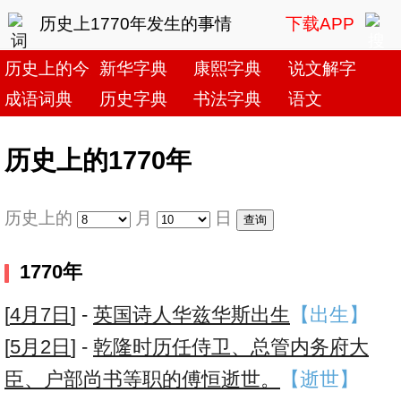
历史上1770年发生的事情
下载APP
历史上的今天
新华字典
康熙字典
说文解字
成语词典
历史字典
书法字典
语文
历史上的1770年
历史上的
月
日
1770年
[
4月7日
] -
英国诗人华兹华斯出生
【出生】
[
5月2日
] -
乾隆时历任侍卫、总管内务府大
臣、户部尚书等职的傅恒逝世。
【逝世】