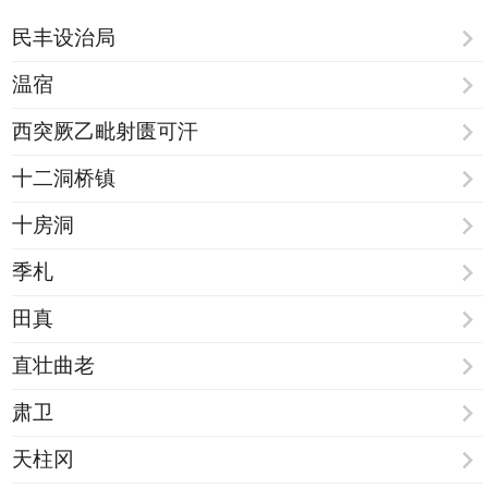
民丰设治局
温宿
西突厥乙毗射匮可汗
十二洞桥镇
十房洞
季札
田真
直壮曲老
肃卫
天柱冈