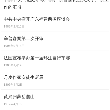
德低头。1520年，教皇发布宣判路德的诏
作的汇报
书，1521年，教皇又指使德皇查理五世对路
1980年9月23日
中共中央召开广东福建两省座谈会
德进行审判，宣判路德为不受法律保护的
1982年2月11日
人，禁止人民给他吃、给他住、给他任何支
辛普森案第二次开审
持和帮助。但是，路德在这样严重的压迫下
1996年9月18日
却始终没有屈服，直至1546年2月18日逝
世。
法国宣布举办第一届环法自行车赛
1903年1月19日
丹麦作家安徒生诞辰
1805年4月2日
黄兴归葬岳麓山
1917年4月15日