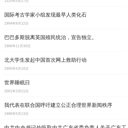
定了教会和僧侣阶层对社会的统治。他的这
1525年5月27日
些主张反映了当时欧洲各民族要求摆脱罗马
国际考古学家小组发现最早人类化石
教廷宗教统治，形成了独立统一国家的愿
1994年9月22日
望。1517年，教皇利奥十世借口修缮罗马圣
巴巴多斯脱离英国殖民统治，宣告独立。
彼得大教堂，再度颁发赎罪券。赎罪券是中
1966年11月30日
世纪天主教会搜刮民脂民膏、控制各国人民
北大学生发起中国首次网上救助行动
手段，路德对此表示极大的愤慨。是年10月
1995年4月10日
30日，他在维登堡大教堂门前贴出了著名的
《论纲要59条》，即《关于赎罪券效能的辩
世界睡眠日
2001年3月21日
论》一文，第一次点燃起了资产阶级要求宗
教改革的火焰，开始了他宗教改革的一生。
我代表在联合国呼吁建立公正合理世界新闻秩序
利奥十世为平息这场大火，当时曾采用了各
1996年5月13日
种手段：利诱、恐吓、审判……企图迫使路
中共中央书记处听取中共广东省委负责人关于广东工