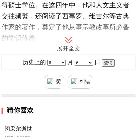
得硕士学位。在这四年中，他和人文主义者
交往频繁，还阅读了西塞罗、维吉尔等古典
作家的著作，奠定了他从事宗教改革所必备
的学识修养。
展开全文
1505年5月，路德遵从父命去攻读法律。7月
7日，他突然弃绝尘世，遁入爱尔福特圣奥
历史上的
月
日
古斯丁修道院当修士，开始了他的宗教活动
家的生活。1512年，路德获得神学博士学
赞
纠错
位。在这期间，路德深入研究圣经，反复琢
磨圣保罗的学说，逐步确定了“因信称义”的
猜你喜欢
宗教学说；他认为人的获救只须依靠个人的
信仰，不须外在的善功及教会的权威，他否
闵采尔逝世