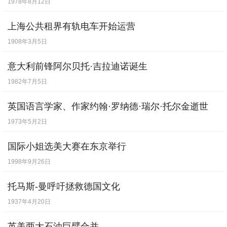
1978年8月12日
置信。他悲痛地向死难者表示悼念，并指示
一定要查明事故原因，追究责任。今天下
上海公共租界有轨电车开始运营
1908年3月5日
午，汉城市市长已被免职。韩国总理也就此
事故向国民道歉并向总统递交了辞呈。
意大利前锋阿尔贝托·吉拉迪诺诞生
1982年7月5日
圣水大桥是1979年10月竣工的一座钢铁结构
英国语言学家、作家约翰·罗纳德·瑞尔·托尔金逝世
桥梁，宽19.5米，长约2000米。十几年来，
1973年5月2日
汉城的车辆剧增，目前全市汽车拥有量已接
国际小姐选美大赛在东京举行
近200万辆。圣水大桥的日通车量高达10.5
1998年9月26日
万辆。近几年来，各界舆论纷纷指出，汉江
上的16座桥梁已有13座存在着发生大型事故
托马斯-曼呼吁拯救德国文化
的隐患，但有关部门却矢口否认，连汉城市
1937年4月20日
长也认为无重大问题。
英美两大石油巨擘合并