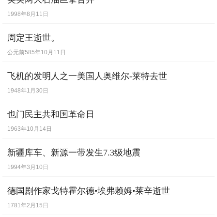
1998年8月11日
针对汉城其余大桥的隐患，政府已下令紧急
周定王逝世。
检查，并采取切实措施，以防再发生此类惨
公元前585年10月11日
祸。
飞机的发明人之一美国人奥维尔-莱特去世
1948年1月30日
也门民主共和国革命日
1963年10月14日
新疆库车、新源一带发生7.3级地震
1994年3月10日
德国剧作家戈特霍尔德•埃弗赖姆•莱辛逝世
1781年2月15日