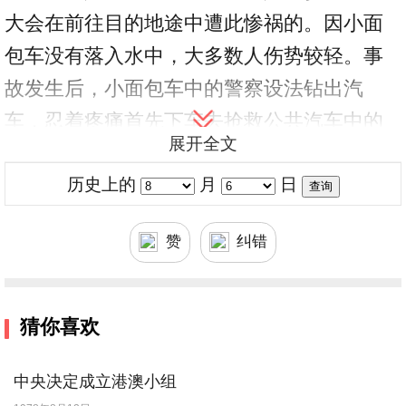
大会在前往目的地途中遭此惨祸的。因小面
包车没有落入水中，大多数人伤势较轻。事
故发生后，小面包车中的警察设法钻出汽
车，忍着疼痛首先下车去抢救公共汽车中的
展开全文
伤员。他们忘我的牺牲精神，给人们留下了
历史上的
月
日
深刻的印象。
事故发生后，汉城当局和部队共出动了20余
赞
纠错
架直升机和打捞船只进行抢救。有关方面还
调来潜水员打捞落水者。截至发稿时，已找
猜你喜欢
到32具尸体，约有20人受伤。
中央决定成立港澳小组
金泳三总统得知情况后说，这简直令人难以