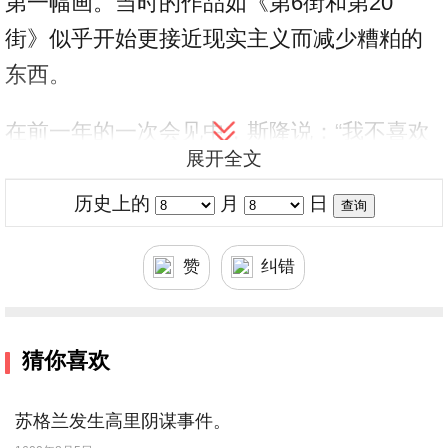
第一幅画。当时的作品如《第6街和第20
街》似乎开始更接近现实主义而减少糟粕的
东西。
在前一年的一次会见中，斯隆说：“我不喜欢
展开全文
去投编辑们之所好，甚至年轻时就是这样。
我爱画那最暗、最黑的图画......我感到很幸
历史上的
月
日
运，因为我从未为了追求经济收入和别人的
赞
纠错
赞誉和裹足不前。”
猜你喜欢
苏格兰发生高里阴谋事件。