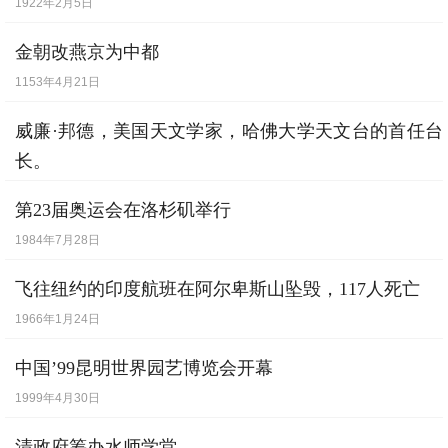
1922年2月5日
金朝改燕京为中都
1153年4月21日
威廉·邦德，美国天文学家，哈佛大学天文台的首任台
长。
1789年9月9日
第23届奥运会在洛杉矶举行
1984年7月28日
飞往纽约的印度航班在阿尔卑斯山坠毁，117人死亡
1966年1月24日
中国’99昆明世界园艺博览会开幕
1999年4月30日
清政府筹办水师学堂